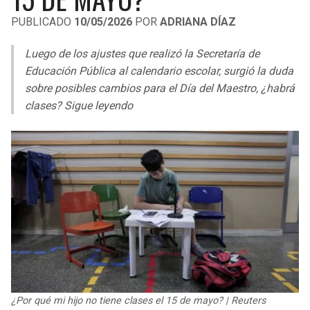
LIGA DE EXPANSIÓN MX
UEFA EUROPA LEAGUE
PUBLICADO
10/05/2026
POR
ADRIANA DÍAZ
RAIDERS
CAVALIERS
LEAGUES CUP
UEFA CONFERENCE LEAGUE
Luego de los ajustes que realizó la Secretaría de
MLS
Educación Pública al calendario escolar, surgió la duda
CHARGERS
PISTONS
sobre posibles cambios para el Día del Maestro, ¿habrá
COPA LIBERTADORES
clases? Sigue leyendo
RAVENS
PACERS
COPA SUDAMERICANA
BENGALS
BUCKS
LIGA BETPLAY
BROWNS
HAWKS
OTRAS LIGAS
STEELERS
HORNETS
TEXANS
HEAT
COLTS
MAGIC
¿Por qué mi hijo no tiene clases el 15 de mayo? | Reuters