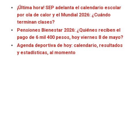
JAGUARS
WIZARDS
¡Última hora! SEP adelanta el calendario escolar
por ola de calor y el Mundial 2026: ¿Cuándo
TITANS
WARRIORS
terminan clases?
Pensiones Bienestar 2026: ¿Quiénes reciben el
COWBOYS
CLIPPERS
pago de 6 mil 400 pesos, hoy viernes 8 de mayo?
Agenda deportiva de hoy: calendario, resultados
GIANTS
LAKERS
y estadísticas, al momento
EAGLES
SUNS
COMMANDERS
KINGS
CARDINALS
MAVERICKS
RAMS
ROCKETS
49ERS
GRIZZLIES