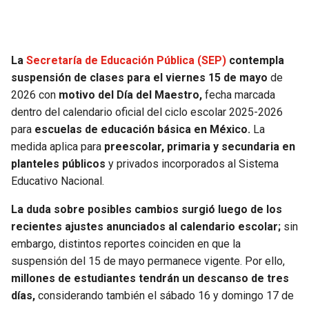
SEAHAWKS
PELICANS
La
Secretaría de Educación Pública (SEP)
contempla
BEARS
SPURS
suspensión de clases para el viernes 15 de mayo
de
2026 con
motivo del Día del Maestro,
fecha marcada
LIONS
NUGGETS
dentro del calendario oficial del ciclo escolar 2025-2026
para
escuelas de educación básica en México.
La
PACKERS
TIMBERWOLVES
medida aplica para
preescolar, primaria y secundaria en
planteles públicos
y privados incorporados al Sistema
VIKINGS
THUNDER
Educativo Nacional.
FALCONS
TRAIL BLAZERS
La duda sobre posibles cambios surgió luego de los
recientes ajustes anunciados al calendario escolar;
sin
PANTHERS
JAZZ
embargo, distintos reportes coinciden en que la
suspensión del 15 de mayo permanece vigente. Por ello,
SAINTS
millones de estudiantes tendrán un descanso de tres
días,
considerando también el sábado 16 y domingo 17 de