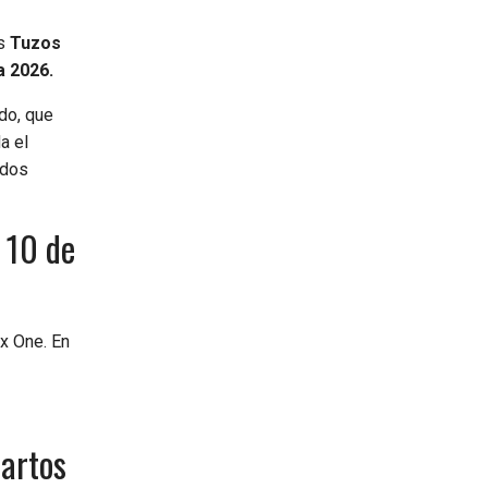
os
Tuzos
a 2026.
ido, que
a el
 dos
 10 de
x One. En
uartos