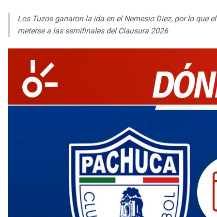
Los Tuzos ganaron la ida en el Nemesio Diez, por lo que e
meterse a las semifinales del Clausura 2026