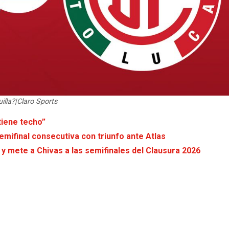
illa?|Claro Sports
tiene techo”
emifinal consecutiva con triunfo ante Atlas
 y mete a Chivas a las semifinales del Clausura 2026