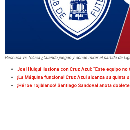
Pachuca vs Toluca ¿Cuándo juegan y dónde mirar el partido de Ligu
Joel Huiqui ilusiona con Cruz Azul: “Este equipo no 
¡La Máquina funciona! Cruz Azul alcanza su quinta s
¡Héroe rojiblanco! Santiago Sandoval anota doblete