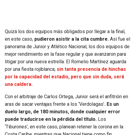
SEAHAWKS
PELICANS
BEARS
SPURS
Quizá los dos equipos más obligados por llegar a la final,
en este caso,
pudieron asistir a la cita cumbre.
Así fue el
LIONS
NUGGETS
panorama de Junior y Atlético Nacional, los dos equipos de
mejor rendimiento en la fase regular y que avanzaron para
PACKERS
TIMBERWOLVES
litigar por una nueva estrella. El Romelio Martínez aguarda
por una fiesta rojiblanca,
sin tanta presencia de hinchas
VIKINGS
THUNDER
por la capacidad del estadio, pero que sin duda, será
una caldera.
FALCONS
TRAIL BLAZERS
Con el arbitraje de Carlos Ortega, Junior será el anfitrión en
aras de sacar ventajas frente a los ‘Verdolagas’
. Es un
PANTHERS
JAZZ
duelo largo, de 180 minutos, donde cualquier error
puede traducirse en la pérdida del título.
Los
SAINTS
‘Tiburones’, en este caso, planean retener la corona en la
Costa Caribe, mientras que Nacional tiene como fin