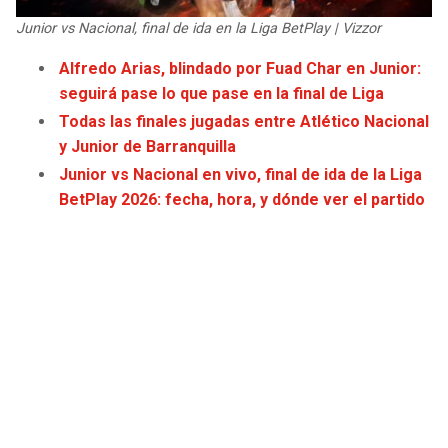
JAGUARS
WIZARDS
Junior vs Nacional, final de ida en la Liga BetPlay | Vizzor
Alfredo Arias, blindado por Fuad Char en Junior:
TITANS
WARRIORS
seguirá pase lo que pase en la final de Liga
Todas las finales jugadas entre Atlético Nacional
COWBOYS
CLIPPERS
y Junior de Barranquilla
Junior vs Nacional en vivo, final de ida de la Liga
GIANTS
LAKERS
BetPlay 2026: fecha, hora, y dónde ver el partido
EAGLES
SUNS
COMMANDERS
KINGS
CARDINALS
MAVERICKS
RAMS
ROCKETS
49ERS
GRIZZLIES