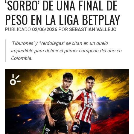
‘SORBO’ DE UNA FINAL DE
LIGA DE EXPANSIÓN MX
UEFA EUROPA LEAGUE
PESO EN LA LIGA BETPLAY
RAIDERS
CAVALIERS
LEAGUES CUP
UEFA CONFERENCE LEAGUE
PUBLICADO
02/06/2026
POR
SEBASTIAN VALLEJO
MLS
CHARGERS
PISTONS
‘Tiburones’ y ‘Verdolagas’ se citan en un duelo
COPA LIBERTADORES
RAVENS
PACERS
imperdible para definir el primer campeón del año en
COPA SUDAMERICANA
Colombia.
BENGALS
BUCKS
LIGA BETPLAY
BROWNS
HAWKS
OTRAS LIGAS
STEELERS
HORNETS
TEXANS
HEAT
COLTS
MAGIC