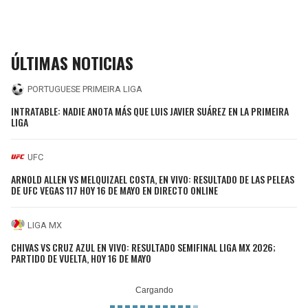
ÚLTIMAS NOTICIAS
PORTUGUESE PRIMEIRA LIGA
INTRATABLE: NADIE ANOTA MÁS QUE LUIS JAVIER SUÁREZ EN LA PRIMEIRA
LIGA
UFC
ARNOLD ALLEN VS MELQUIZAEL COSTA, EN VIVO: RESULTADO DE LAS PELEAS
DE UFC VEGAS 117 HOY 16 DE MAYO EN DIRECTO ONLINE
LIGA MX
CHIVAS VS CRUZ AZUL EN VIVO: RESULTADO SEMIFINAL LIGA MX 2026;
PARTIDO DE VUELTA, HOY 16 DE MAYO