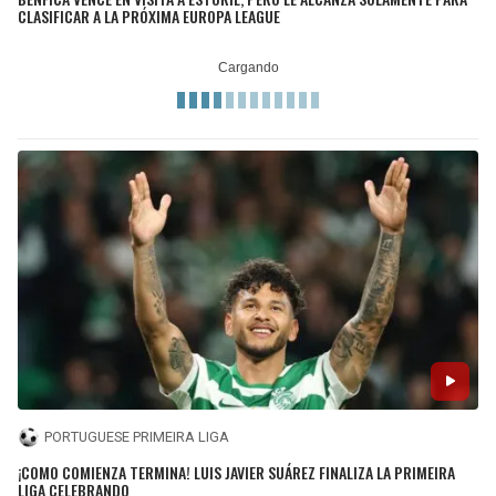
CLASIFICAR A LA PRÓXIMA EUROPA LEAGUE
PORTUGUESE PRIMEIRA LIGA
¡COMO COMIENZA TERMINA! LUIS JAVIER SUÁREZ FINALIZA LA PRIMEIRA
LIGA CELEBRANDO