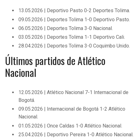
13.05.2026 | Deportivo Pasto 0-2 Deportes Tolima.
09.05.2026 | Deportes Tolima 1-0 Deportivo Pasto.
06.05.2026 | Deportes Tolima 3-0 Nacional.
03.05.2026 | Deportes Tolima 1-1 Deportivo Cali.
28.04.2026 | Deportes Tolima 3-0 Coquimbo Unido.
Últimos partidos de Atlético
Nacional
12.05.2026 | Atlético Nacional 7-1 Internacional de
Bogotá.
09.05.2026 | Internacional de Bogotá 1-2 Atlético
Nacional.
01.05.2026 | Once Caldas 1-0 Atlético Nacional.
25.04.2026 | Deportivo Pereira 1-0 Atlético Nacional.