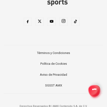
Términos y Condiciones
Política de Cookies
Aviso de Privacidad
SGSST AMX
Derechos Reservados ©
|
AMX Contenido S.A. de C.V.