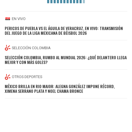
EN VIVO
PERICOS DE PUEBLA VS EL ÁGUILA DE VERACRUZ, EN VIVO: TRANSMISIÓN
DEL JUEGO DE LA LIGA MEXICANA DE BÉISBOL 2026
SELECCIÓN COLOMBIA
SELECCIÓN COLOMBIA, RUMBO AL MUNDIAL 2026: ¿QUÉ DELANTERO LLEGA
MEJOR Y CON MÁS GOLES?
OTROS DEPORTES
MÉXICO BRILLA EN RIO MAIOR: ALEGNA GONZÁLEZ IMPONE RÉCORD,
XIMENA SERRANO PLATA Y NOEL CHAMA BRONCE