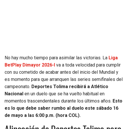
SEAHAWKS
PELICANS
BEARS
SPURS
LIONS
NUGGETS
PACKERS
TIMBERWOLVES
No hay mucho tiempo para asimilar las victorias. La
Liga
BetPlay Dimayor 2026-I
va a toda velocidad para cumplir
VIKINGS
THUNDER
con su cometido de acabar antes del inicio del Mundial y
es momento para que arranquen las series semifinales del
FALCONS
TRAIL BLAZERS
campeonato.
Deportes Tolima recibirá a Atlético
Nacional
en un duelo que se ha vuelto habitual en
momentos trascendentales durante los últimos años.
Esto
PANTHERS
JAZZ
es lo que debe saber rumbo al duelo este sábado 16
de mayo a las 6:00 p.m. (hora COL).
SAINTS
Alineación de Deportes Tolima para