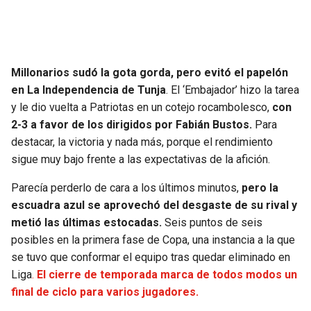
SEAHAWKS
PELICANS
BEARS
SPURS
Millonarios sudó la gota gorda, pero evitó el papelón
en La Independencia de Tunja
. El ‘Embajador’ hizo la tarea
LIONS
NUGGETS
y le dio vuelta a Patriotas en un cotejo rocambolesco,
con
2-3 a favor de los dirigidos por Fabián Bustos.
Para
PACKERS
TIMBERWOLVES
destacar, la victoria y nada más, porque el rendimiento
sigue muy bajo frente a las expectativas de la afición.
VIKINGS
THUNDER
Parecía perderlo de cara a los últimos minutos,
pero la
escuadra azul se aprovechó del desgaste de su rival y
FALCONS
TRAIL BLAZERS
metió las últimas estocadas.
Seis puntos de seis
posibles en la primera fase de Copa, una instancia a la que
PANTHERS
JAZZ
se tuvo que conformar el equipo tras quedar eliminado en
Liga
.
El cierre de temporada marca de todos modos un
SAINTS
final de ciclo para varios jugadores.