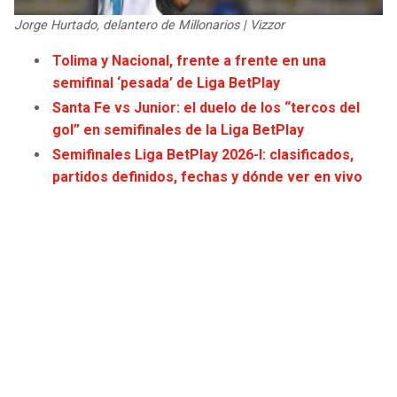
JAGUARS
WIZARDS
Jorge Hurtado, delantero de Millonarios | Vizzor
Tolima y Nacional, frente a frente en una
TITANS
WARRIORS
semifinal ‘pesada’ de Liga BetPlay
Santa Fe vs Junior: el duelo de los “tercos del
COWBOYS
CLIPPERS
gol” en semifinales de la Liga BetPlay
Semifinales Liga BetPlay 2026-I: clasificados,
GIANTS
LAKERS
partidos definidos, fechas y dónde ver en vivo
EAGLES
SUNS
COMMANDERS
KINGS
CARDINALS
MAVERICKS
RAMS
ROCKETS
49ERS
GRIZZLIES