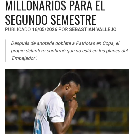
MILLONARIOS PARA EL
LIGA DE EXPANSIÓN MX
UEFA EUROPA LEAGUE
SEGUNDO SEMESTRE
RAIDERS
CAVALIERS
LEAGUES CUP
UEFA CONFERENCE LEAGUE
PUBLICADO
16/05/2026
POR
SEBASTIAN VALLEJO
MLS
CHARGERS
PISTONS
Después de anotarle doblete a Patriotas en Copa, el
COPA LIBERTADORES
RAVENS
PACERS
propio delantero confirmó que no está en los planes del
COPA SUDAMERICANA
‘Embajador’.
BENGALS
BUCKS
LIGA BETPLAY
BROWNS
HAWKS
OTRAS LIGAS
STEELERS
HORNETS
TEXANS
HEAT
COLTS
MAGIC