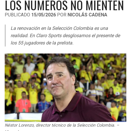
LOS NÚMEROS NO MIENTEN
LIGA DE EXPANSIÓN MX
UEFA EUROPA LEAGUE
PUBLICADO
15/05/2026
POR
NICOLÁS CADENA
RAIDERS
CAVALIERS
LEAGUES CUP
UEFA CONFERENCE LEAGUE
La renovación en la Selección Colombia es una
MLS
CHARGERS
PISTONS
realidad. En Claro Sports desglosamos el presente de
los 55 jugadores de la prelista.
COPA LIBERTADORES
RAVENS
PACERS
COPA SUDAMERICANA
BENGALS
BUCKS
LIGA BETPLAY
BROWNS
HAWKS
OTRAS LIGAS
STEELERS
HORNETS
TEXANS
HEAT
COLTS
MAGIC
Néstor Lorenzo, director técnico de la Selección Colombia. –