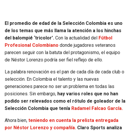
SEAHAWKS
PELICANS
El promedio de edad de la Selección Colombia es uno
BEARS
SPURS
de los temas que más llama la atención a los hinchas
del balompié ‘tricolor’.
Con la actualidad del
Fútbol
LIONS
NUGGETS
Profesional Colombiano
donde jugadores veteranos
parecen seguir con la batuta del protagonismo, el equipo
PACKERS
TIMBERWOLVES
de Néstor Lorenzo podría ser fiel reflejo de ello.
La palabra renovación es el pan de cada día de cada club o
VIKINGS
THUNDER
selección. En Colombia el talento y las nuevas
generaciones parece no ser un problema en todas las
FALCONS
TRAIL BLAZERS
posiciones. Sin embargo,
hay varios roles que no han
podido ser relevados como el rótulo de goleador de la
PANTHERS
JAZZ
Selección Colombia que tenía
Radamel Falcao García.
SAINTS
Ahora bien,
teniendo en cuenta la prelista entregada
por Néstor Lorenzo y compañía.
Claro Sports analiza