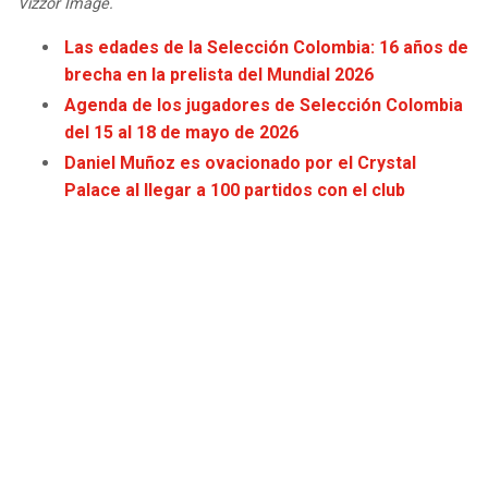
Vizzor Image.
JAGUARS
WIZARDS
Las edades de la Selección Colombia: 16 años de
brecha en la prelista del Mundial 2026
TITANS
WARRIORS
Agenda de los jugadores de Selección Colombia
del 15 al 18 de mayo de 2026
COWBOYS
CLIPPERS
Daniel Muñoz es ovacionado por el Crystal
Palace al llegar a 100 partidos con el club
GIANTS
LAKERS
EAGLES
SUNS
COMMANDERS
KINGS
CARDINALS
MAVERICKS
RAMS
ROCKETS
49ERS
GRIZZLIES