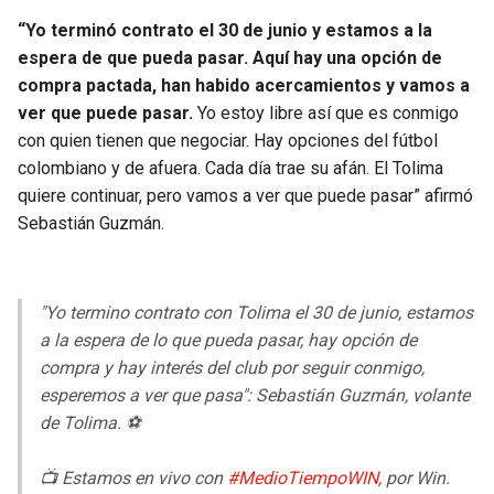
“Yo terminó contrato el 30 de junio y estamos a la
espera de que pueda pasar. Aquí hay una opción de
compra pactada, han habido acercamientos y vamos a
ver que puede pasar.
Yo estoy libre así que es conmigo
con quien tienen que negociar. Hay opciones del fútbol
colombiano y de afuera. Cada día trae su afán. El Tolima
quiere continuar, pero vamos a ver que puede pasar” afirmó
Sebastián Guzmán.
"Yo termino contrato con Tolima el 30 de junio, estamos
a la espera de lo que pueda pasar, hay opción de
compra y hay interés del club por seguir conmigo,
esperemos a ver que pasa": Sebastián Guzmán, volante
de Tolima. ⚽
📺 Estamos en vivo con
#MedioTiempoWIN
, por Win.