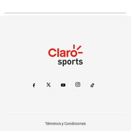
Términos y Condiciones