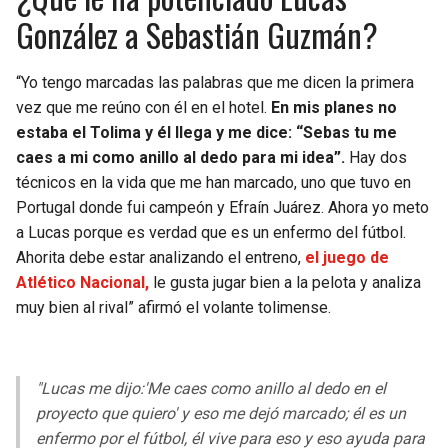
BUCCANEERS
González a Sebastián Guzmán?
“Yo tengo marcadas las palabras que me dicen la primera
vez que me reúno con él en el hotel.
En mis planes no
estaba el Tolima y él llega y me dice: “Sebas tu me
caes a mi como anillo al dedo para mi idea”.
Hay dos
técnicos en la vida que me han marcado, uno que tuvo en
Portugal donde fui campeón y Efraín Juárez. Ahora yo meto
a Lucas porque es verdad que es un enfermo del fútbol.
Ahorita debe estar analizando el entreno,
el juego de
Atlético Nacional,
le gusta jugar bien a la pelota y analiza
muy bien al rival” afirmó el volante tolimense.
"Lucas me dijo:'Me caes como anillo al dedo en el
proyecto que quiero' y eso me dejó marcado; él es un
enfermo por el fútbol, él vive para eso y eso ayuda para