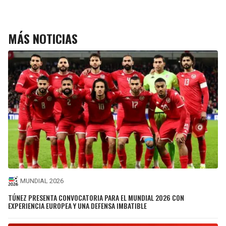
MÁS NOTICIAS
MUNDIAL 2026
TÚNEZ PRESENTA CONVOCATORIA PARA EL MUNDIAL 2026 CON
EXPERIENCIA EUROPEA Y UNA DEFENSA IMBATIBLE