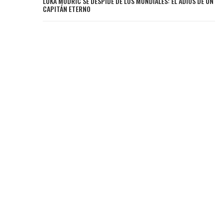
LUKA MODRIC SE DESPIDE DE LOS MUNDIALES: EL ADIÓS DE UN
CAPITÁN ETERNO