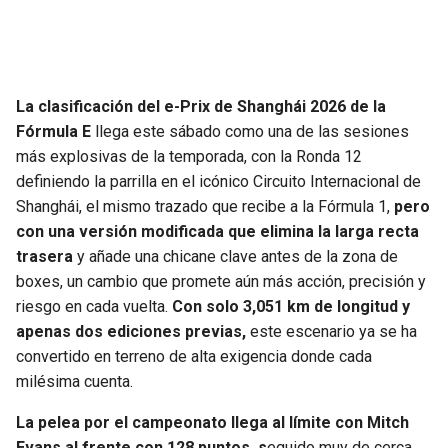
JAGUARS
WIZARDS
TITANS
WARRIORS
La clasificación del e-Prix de Shanghái 2026 de la
COWBOYS
CLIPPERS
Fórmula E
llega este sábado como una de las sesiones
más explosivas de la temporada, con la Ronda 12
GIANTS
LAKERS
definiendo la parrilla en el icónico Circuito Internacional de
Shanghái, el mismo trazado que recibe a la Fórmula 1,
pero
EAGLES
SUNS
con una versión modificada que elimina la larga recta
trasera
y añade una chicane clave antes de la zona de
COMMANDERS
KINGS
boxes, un cambio que promete aún más acción, precisión y
riesgo en cada vuelta.
Con solo 3,051 km de longitud y
apenas dos ediciones previas,
CARDINALS
MAVERICKS
este escenario ya se ha
convertido en terreno de alta exigencia donde cada
milésima cuenta.
RAMS
ROCKETS
La pelea por el campeonato llega al límite con Mitch
49ERS
GRIZZLIES
Evans al frente con 128 puntos, s
eguido muy de cerca