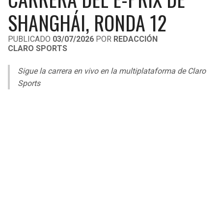
LIGA DE EXPANSIÓN MX
UEFA EUROPA LEAGUE
SHANGHÁI, RONDA 12
RAIDERS
CAVALIERS
LEAGUES CUP
UEFA CONFERENCE LEAGUE
PUBLICADO
03/07/2026
POR
REDACCIÓN
CLARO SPORTS
MLS
CHARGERS
PISTONS
Sigue la carrera en vivo en la multiplataforma de Claro
COPA LIBERTADORES
RAVENS
PACERS
Sports
COPA SUDAMERICANA
BENGALS
BUCKS
LIGA BETPLAY
BROWNS
HAWKS
OTRAS LIGAS
STEELERS
HORNETS
TEXANS
HEAT
COLTS
MAGIC