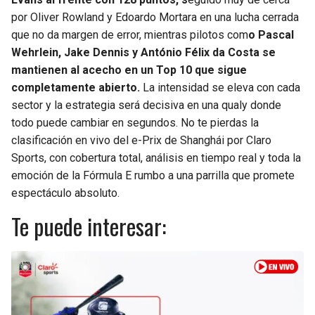
por Oliver Rowland y Edoardo Mortara en una lucha cerrada
SEAHAWKS
PELICANS
que no da margen de error, mientras pilotos com
o Pascal
Wehrlein, Jake Dennis y António Félix da Costa se
BEARS
SPURS
mantienen al acecho en un Top 10 que sigue
completamente abierto.
La intensidad se eleva con cada
LIONS
NUGGETS
sector y la estrategia será decisiva en una qualy donde
todo puede cambiar en segundos. No te pierdas la
PACKERS
TIMBERWOLVES
clasificación en vivo del e-Prix de Shanghái por Claro
Sports, con cobertura total, análisis en tiempo real y toda la
VIKINGS
THUNDER
emoción de la Fórmula E rumbo a una parrilla que promete
espectáculo absoluto.
FALCONS
TRAIL BLAZERS
Te puede interesar:
PANTHERS
JAZZ
SAINTS