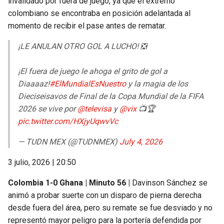
invalidado por fuera de juego, ya que el extremo
colombiano se encontraba en posición adelantada al
momento de recibir el pase antes de rematar.
¡LE ANULAN OTRO GOL A LUCHO! ❎
¡El fuera de juego le ahoga el grito de gol a
Diaaaaz!
#ElMundialEsNuestro
y la magia de los
Dieciseisavos de Final de la Copa Mundial de la FIFA
2026 se vive por
@televisa
y
@vix
📺🏆
pic.twitter.com/HXjyUqwvVc
— TUDN MEX (@TUDNMEX)
July 4, 2026
3 julio, 2026 | 20:50
Colombia 1-0 Ghana | Minuto 56 |
Davinson Sánchez se
animó a probar suerte con un disparo de pierna derecha
desde fuera del área, pero su remate se fue desviado y no
representó mayor peligro para la portería defendida por