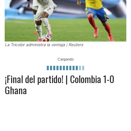
JAGUARS
WIZARDS
TITANS
WARRIORS
COWBOYS
CLIPPERS
La Tricolor administra la ventaja | Reuters
GIANTS
LAKERS
EAGLES
SUNS
¡Final del partido! | Colombia 1-0
COMMANDERS
KINGS
Ghana
CARDINALS
MAVERICKS
RAMS
ROCKETS
49ERS
GRIZZLIES