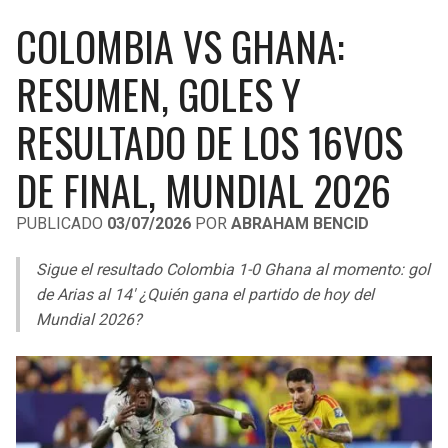
LIGA DE EXPANSIÓN MX
UEFA EUROPA LEAGUE
COLOMBIA VS GHANA:
RAIDERS
CAVALIERS
LEAGUES CUP
UEFA CONFERENCE LEAGUE
RESUMEN, GOLES Y
MLS
CHARGERS
PISTONS
RESULTADO DE LOS 16VOS
COPA LIBERTADORES
RAVENS
PACERS
DE FINAL, MUNDIAL 2026
COPA SUDAMERICANA
BENGALS
BUCKS
PUBLICADO
03/07/2026
POR
ABRAHAM BENCID
LIGA BETPLAY
BROWNS
HAWKS
Sigue el resultado Colombia 1-0 Ghana al momento: gol
OTRAS LIGAS
de Arias al 14′ ¿Quién gana el partido de hoy del
STEELERS
HORNETS
Mundial 2026?
TEXANS
HEAT
COLTS
MAGIC