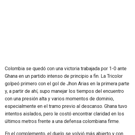
SEAHAWKS
PELICANS
BEARS
SPURS
LIONS
NUGGETS
PACKERS
TIMBERWOLVES
Colombia se quedó con una victoria trabajada por 1-0 ante
VIKINGS
THUNDER
Ghana en un partido intenso de principio a fin. La Tricolor
golpeó primero con el gol de Jhon Arias en la primera parte
FALCONS
TRAIL BLAZERS
y, a partir de ahí, supo manejar los tiempos del encuentro
con una presión alta y varios momentos de dominio,
PANTHERS
JAZZ
especialmente en el tramo previo al descanso. Ghana tuvo
intentos aislados, pero le costó encontrar claridad en los
últimos metros frente a una defensa colombiana firme.
SAINTS
En el complemento, el duelo se volvió más abierto y con