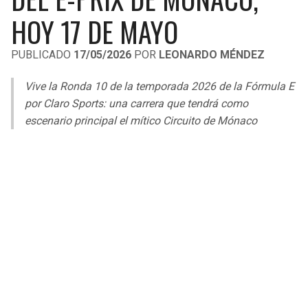
LIGA DE EXPANSIÓN MX
UEFA EUROPA LEAGUE
HOY 17 DE MAYO
RAIDERS
CAVALIERS
LEAGUES CUP
UEFA CONFERENCE LEAGUE
PUBLICADO
17/05/2026
POR
LEONARDO MÉNDEZ
MLS
CHARGERS
PISTONS
Vive la Ronda 10 de la temporada 2026 de la Fórmula E
COPA LIBERTADORES
por Claro Sports: una carrera que tendrá como
RAVENS
PACERS
escenario principal el mítico Circuito de Mónaco
COPA SUDAMERICANA
BENGALS
BUCKS
LIGA BETPLAY
BROWNS
HAWKS
OTRAS LIGAS
STEELERS
HORNETS
TEXANS
HEAT
COLTS
MAGIC