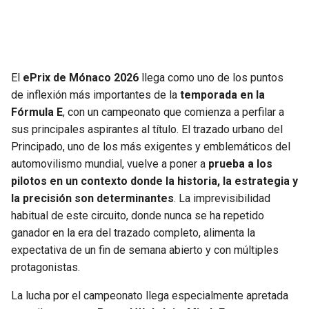
JAGUARS
WIZARDS
TITANS
WARRIORS
El
ePrix de Mónaco 2026
llega como uno de los puntos
COWBOYS
CLIPPERS
de inflexión más importantes de la
temporada en la
Fórmula E
, con un campeonato que comienza a perfilar a
GIANTS
LAKERS
sus principales aspirantes al título. El trazado urbano del
Principado, uno de los más exigentes y emblemáticos del
EAGLES
SUNS
automovilismo mundial, vuelve a poner a
prueba a los
pilotos en un contexto donde la historia, la estrategia y
COMMANDERS
KINGS
la precisión son determinantes
. La imprevisibilidad
habitual de este circuito, donde nunca se ha repetido
CARDINALS
MAVERICKS
ganador en la era del trazado completo, alimenta la
expectativa de un fin de semana abierto y con múltiples
RAMS
ROCKETS
protagonistas.
La lucha por el campeonato llega especialmente apretada
49ERS
GRIZZLIES