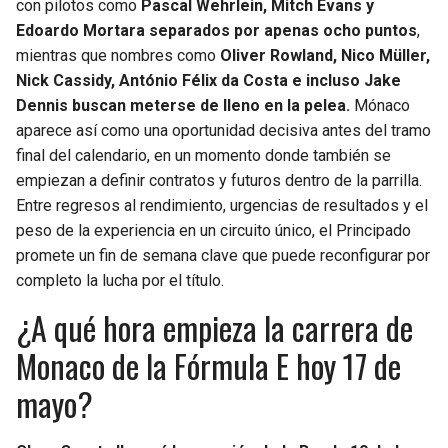
con pilotos como
Pascal Wehrlein, Mitch Evans y
Edoardo Mortara separados por apenas ocho puntos
,
SEAHAWKS
PELICANS
mientras que nombres como
Oliver Rowland, Nico Müller,
Nick Cassidy, António Félix da Costa e incluso Jake
BEARS
SPURS
Dennis buscan meterse de lleno en la pelea.
Mónaco
aparece así como una oportunidad decisiva antes del tramo
LIONS
NUGGETS
final del calendario, en un momento donde también se
empiezan a definir contratos y futuros dentro de la parrilla.
PACKERS
TIMBERWOLVES
Entre regresos al rendimiento, urgencias de resultados y el
peso de la experiencia en un circuito único, el Principado
VIKINGS
THUNDER
promete un fin de semana clave que puede reconfigurar por
completo la lucha por el título.
FALCONS
TRAIL BLAZERS
¿A qué hora empieza la carrera de
Monaco de la Fórmula E hoy 17 de
PANTHERS
JAZZ
mayo?
SAINTS