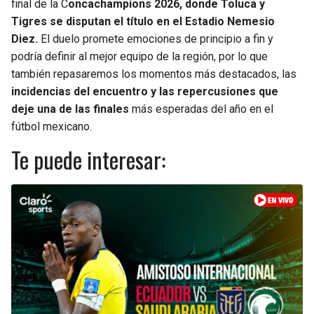
final de la C
oncachampions 2026, donde Toluca y
Tigres se disputan el título en el Estadio Nemesio
SEAHAWKS
PELICANS
Diez.
El duelo promete emociones de principio a fin y
podría definir al mejor equipo de la región, por lo que
BEARS
SPURS
también repasaremos los momentos más destacados, las
incidencias del encuentro y las repercusiones que
LIONS
NUGGETS
deje una de las finales
más esperadas del año en el
fútbol mexicano.
PACKERS
TIMBERWOLVES
Te puede interesar:
VIKINGS
THUNDER
FALCONS
TRAIL BLAZERS
PANTHERS
JAZZ
SAINTS