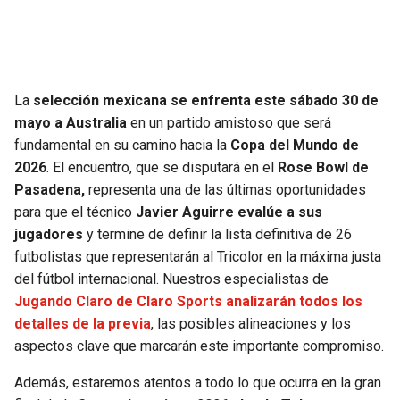
JAGUARS
WIZARDS
TITANS
WARRIORS
La
selección mexicana se enfrenta este sábado 30 de
COWBOYS
CLIPPERS
mayo a Australia
en un partido amistoso que será
fundamental en su camino hacia la
Copa del Mundo de
GIANTS
LAKERS
2026
. El encuentro, que se disputará en el
Rose Bowl de
Pasadena,
representa una de las últimas oportunidades
EAGLES
SUNS
para que el técnico
Javier Aguirre evalúe a sus
jugadores
y termine de definir la lista definitiva de 26
COMMANDERS
KINGS
futbolistas que representarán al Tricolor en la máxima justa
del fútbol internacional. Nuestros especialistas de
CARDINALS
MAVERICKS
Jugando Claro de Claro Sports analizarán todos los
detalles de la previa
, las posibles alineaciones y los
RAMS
ROCKETS
aspectos clave que marcarán este importante compromiso.
Además, estaremos atentos a todo lo que ocurra en la gran
49ERS
GRIZZLIES