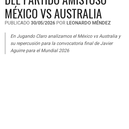
LIGA DE EXPANSIÓN MX
UEFA EUROPA LEAGUE
MÉXICO VS AUSTRALIA
RAIDERS
CAVALIERS
LEAGUES CUP
UEFA CONFERENCE LEAGUE
PUBLICADO
30/05/2026
POR
LEONARDO MÉNDEZ
MLS
CHARGERS
PISTONS
En Jugando Claro analizamos el México vs Australia y
COPA LIBERTADORES
su repercusión para la convocatoria final de Javier
RAVENS
PACERS
Aguirre para el Mundial 2026
COPA SUDAMERICANA
BENGALS
BUCKS
LIGA BETPLAY
BROWNS
HAWKS
OTRAS LIGAS
STEELERS
HORNETS
TEXANS
HEAT
COLTS
MAGIC