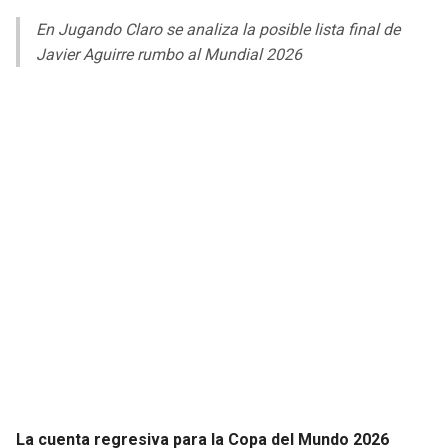
LIGA DE EXPANSIÓN MX
UEFA EUROPA LEAGUE
En Jugando Claro se analiza la posible lista final de
RAIDERS
CAVALIERS
Javier Aguirre rumbo al Mundial 2026
LEAGUES CUP
UEFA CONFERENCE LEAGUE
MLS
CHARGERS
PISTONS
COPA LIBERTADORES
RAVENS
PACERS
COPA SUDAMERICANA
BENGALS
BUCKS
LIGA BETPLAY
BROWNS
HAWKS
OTRAS LIGAS
STEELERS
HORNETS
TEXANS
HEAT
COLTS
MAGIC
La cuenta regresiva para la Copa del Mundo 2026