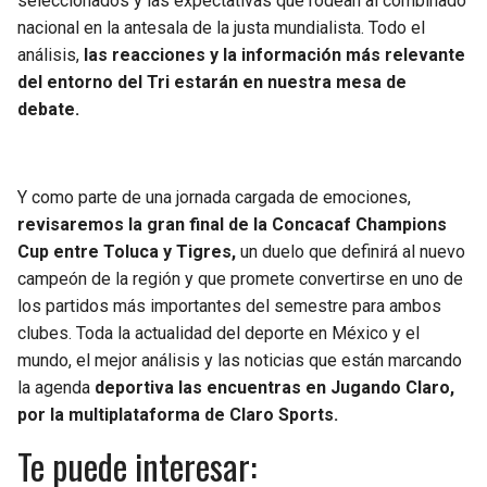
seleccionados y las expectativas que rodean al combinado
nacional en la antesala de la justa mundialista. Todo el
SEAHAWKS
PELICANS
análisis,
las reacciones y la información más relevante
del entorno del Tri estarán en nuestra mesa de
BEARS
SPURS
debate.
LIONS
NUGGETS
Y como parte de una jornada cargada de emociones,
PACKERS
TIMBERWOLVES
revisaremos la gran final de la Concacaf Champions
Cup entre Toluca y Tigres,
un duelo que definirá al nuevo
VIKINGS
THUNDER
campeón de la región y que promete convertirse en uno de
los partidos más importantes del semestre para ambos
FALCONS
TRAIL BLAZERS
clubes. Toda la actualidad del deporte en México y el
mundo, el mejor análisis y las noticias que están marcando
PANTHERS
JAZZ
la agenda
deportiva las encuentras en Jugando Claro,
por la multiplataforma de Claro Sports.
SAINTS
Te puede interesar: