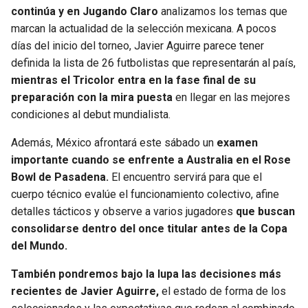
continúa y en Jugando Claro
analizamos los temas que
JAGUARS
WIZARDS
marcan la actualidad de la selección mexicana. A pocos
días del inicio del torneo, Javier Aguirre parece tener
TITANS
WARRIORS
definida la lista de 26 futbolistas que representarán al país,
mientras el Tricolor entra en la fase final de su
COWBOYS
CLIPPERS
preparación con la mira puesta
en llegar en las mejores
condiciones al debut mundialista.
GIANTS
LAKERS
Además, México afrontará este sábado un
examen
EAGLES
SUNS
importante cuando se enfrente a Australia en el Rose
Bowl de Pasadena.
El encuentro servirá para que el
COMMANDERS
KINGS
cuerpo técnico evalúe el funcionamiento colectivo, afine
detalles tácticos y observe a varios jugadores
que buscan
CARDINALS
MAVERICKS
consolidarse dentro del once titular antes de la Copa
del Mundo.
RAMS
ROCKETS
También pondremos bajo la lupa las decisiones más
recientes de Javier Aguirre,
el estado de forma de los
49ERS
GRIZZLIES