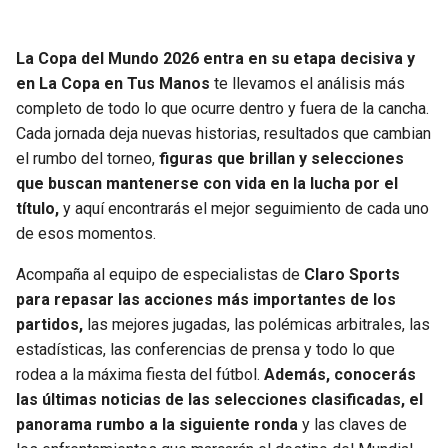
JAGUARS
WIZARDS
La Copa del Mundo 2026 entra en su etapa decisiva y
TITANS
WARRIORS
en La Copa en Tus Manos
te llevamos el análisis más
completo de todo lo que ocurre dentro y fuera de la cancha.
COWBOYS
CLIPPERS
Cada jornada deja nuevas historias, resultados que cambian
el rumbo del torneo,
figuras que brillan y selecciones
GIANTS
LAKERS
que buscan mantenerse con vida en la lucha por el
título,
y aquí encontrarás el mejor seguimiento de cada uno
EAGLES
SUNS
de esos momentos.
Acompaña al equipo de especialistas de
Claro Sports
COMMANDERS
KINGS
para repasar las acciones más importantes de los
partidos,
las mejores jugadas, las polémicas arbitrales, las
CARDINALS
MAVERICKS
estadísticas, las conferencias de prensa y todo lo que
rodea a la máxima fiesta del fútbol.
Además, conocerás
RAMS
ROCKETS
las últimas noticias de las selecciones clasificadas, el
panorama rumbo a la siguiente ronda
y las claves de
49ERS
GRIZZLIES