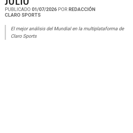
LIGA DE EXPANSIÓN MX
UEFA EUROPA LEAGUE
PUBLICADO
01/07/2026
POR
REDACCIÓN
CLARO SPORTS
RAIDERS
CAVALIERS
LEAGUES CUP
UEFA CONFERENCE LEAGUE
El mejor análisis del Mundial en la multiplataforma de
MLS
CHARGERS
PISTONS
Claro Sports
COPA LIBERTADORES
RAVENS
PACERS
COPA SUDAMERICANA
BENGALS
BUCKS
LIGA BETPLAY
BROWNS
HAWKS
OTRAS LIGAS
STEELERS
HORNETS
TEXANS
HEAT
COLTS
MAGIC