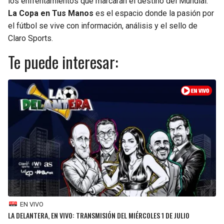
los enfrentamientos que marcarán el destino del Mundial.
La Copa en Tus Manos
es el espacio donde la pasión por
SEAHAWKS
PELICANS
el fútbol se vive con información, análisis y el sello de
Claro Sports.
BEARS
SPURS
Te puede interesar:
LIONS
NUGGETS
PACKERS
TIMBERWOLVES
VIKINGS
THUNDER
FALCONS
TRAIL BLAZERS
PANTHERS
JAZZ
SAINTS
EN VIVO
LA DELANTERA, EN VIVO: TRANSMISIÓN DEL MIÉRCOLES 1 DE JULIO