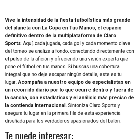
JAGUARS
WIZARDS
Vive la intensidad de la fiesta futbolística más grande
TITANS
WARRIORS
del planeta con La Copa en Tus Manos, el espacio
definitivo dentro de la multiplataforma de Claro
COWBOYS
CLIPPERS
Sports
. Aquí, cada jugada, cada gol y cada momento clave
del torneo se analiza a fondo, conectando directamente con
GIANTS
LAKERS
el pulso de la afición y ofreciendo una visión experta que
pone el fútbol en tus manos. Si buscas una cobertura
EAGLES
SUNS
integral que no deje escapar ningún detalle, este es tu
lugar
. Acompaña a nuestro equipo de especialistas en
COMMANDERS
KINGS
un recorrido diario por lo que ocurre dentro y fuera de
la cancha, con estadísticas y el análisis más preciso de
CARDINALS
MAVERICKS
la contienda internacional.
Sintoniza Claro Sports y
asegura tu lugar en la primera fila de esta experiencia
RAMS
ROCKETS
diseñada para los verdaderos apasionados del balón.
Te puede interesar:
49ERS
GRIZZLIES