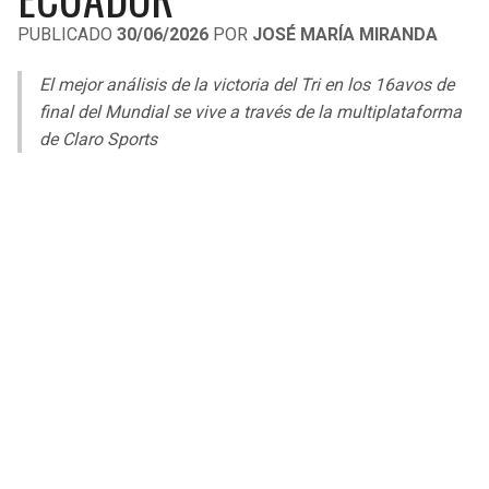
LIGA DE EXPANSIÓN MX
UEFA EUROPA LEAGUE
PUBLICADO
30/06/2026
POR
JOSÉ MARÍA MIRANDA
RAIDERS
CAVALIERS
LEAGUES CUP
UEFA CONFERENCE LEAGUE
El mejor análisis de la victoria del Tri en los 16avos de
MLS
final del Mundial se vive a través de la multiplataforma
CHARGERS
PISTONS
de Claro Sports
COPA LIBERTADORES
RAVENS
PACERS
COPA SUDAMERICANA
BENGALS
BUCKS
LIGA BETPLAY
BROWNS
HAWKS
OTRAS LIGAS
STEELERS
HORNETS
TEXANS
HEAT
COLTS
MAGIC