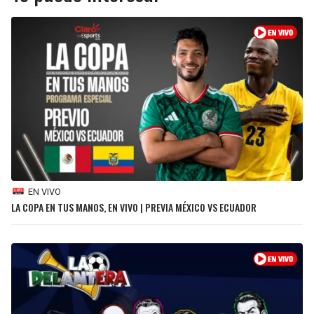
SEAHAWKS
PELICANS
BEARS
SPURS
LIONS
NUGGETS
PACKERS
TIMBERWOLVES
VIKINGS
THUNDER
EN VIVO
LA COPA EN TUS MANOS, EN VIVO | PREVIA MÉXICO VS ECUADOR
FALCONS
TRAIL BLAZERS
PANTHERS
JAZZ
SAINTS