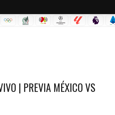
IAL 2026
OLÍMPICOS
SELECCIÓN MEXICANA
LIGA MX
CHAMPIONS LEAGUE
LALIGA
PREMIER L
S
UADOR
VIVO | PREVIA MÉXICO VS