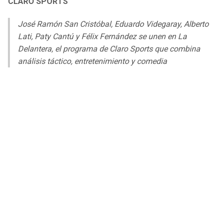
CLARO SPORTS
LIGA DE EXPANSIÓN MX
UEFA EUROPA LEAGUE
José Ramón San Cristóbal, Eduardo Videgaray, Alberto
RAIDERS
CAVALIERS
LEAGUES CUP
UEFA CONFERENCE LEAGUE
Lati, Paty Cantú y Félix Fernández se unen en La
Delantera, el programa de Claro Sports que combina
MLS
CHARGERS
PISTONS
análisis táctico, entretenimiento y comedia
COPA LIBERTADORES
RAVENS
PACERS
COPA SUDAMERICANA
BENGALS
BUCKS
LIGA BETPLAY
BROWNS
HAWKS
OTRAS LIGAS
STEELERS
HORNETS
TEXANS
HEAT
COLTS
MAGIC