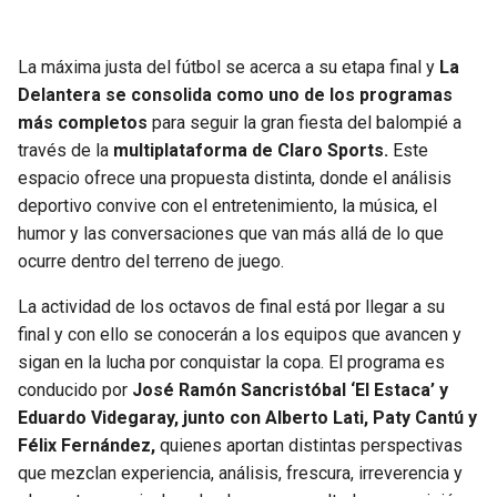
JAGUARS
WIZARDS
La máxima justa del fútbol se acerca a su etapa final y
La
TITANS
WARRIORS
Delantera se consolida como uno de los programas
más completos
para seguir la gran fiesta del balompié a
COWBOYS
CLIPPERS
través de la
multiplataforma de Claro Sports.
Este
espacio ofrece una propuesta distinta, donde el análisis
GIANTS
LAKERS
deportivo convive con el entretenimiento, la música, el
humor y las conversaciones que van más allá de lo que
EAGLES
SUNS
ocurre dentro del terreno de juego.
La actividad de los octavos de final está por llegar a su
COMMANDERS
KINGS
final y con ello se conocerán a los equipos que avancen y
sigan en la lucha por conquistar la copa. El programa es
CARDINALS
MAVERICKS
conducido por
José Ramón Sancristóbal ‘El Estaca’ y
Eduardo Videgaray, junto con Alberto Lati, Paty Cantú y
RAMS
ROCKETS
Félix Fernández,
quienes aportan distintas perspectivas
que mezclan experiencia, análisis, frescura, irreverencia y
49ERS
GRIZZLIES