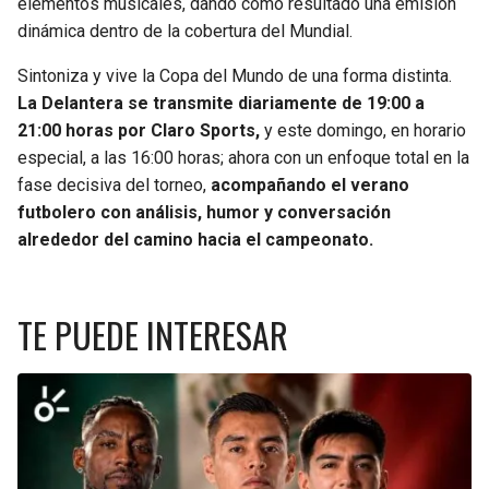
elementos musicales, dando como resultado una emisión
dinámica dentro de la cobertura del Mundial.
SEAHAWKS
PELICANS
Sintoniza y vive la Copa del Mundo de una forma distinta.
BEARS
SPURS
La Delantera se transmite diariamente de 19:00 a
21:00 horas por Claro Sports,
y este domingo, en horario
LIONS
NUGGETS
especial, a las 16:00 horas; ahora con un enfoque total en la
fase decisiva del torneo,
acompañando el verano
futbolero con análisis, humor y conversación
PACKERS
TIMBERWOLVES
alrededor del camino hacia el campeonato.
VIKINGS
THUNDER
TE PUEDE INTERESAR
FALCONS
TRAIL BLAZERS
PANTHERS
JAZZ
SAINTS