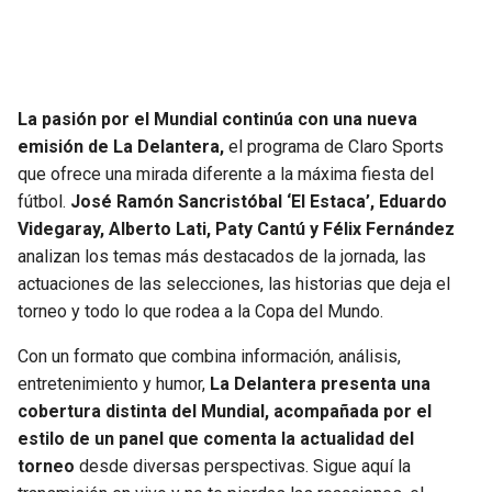
JAGUARS
WIZARDS
TITANS
WARRIORS
La pasión por el Mundial continúa con una nueva
COWBOYS
CLIPPERS
emisión de La Delantera,
el programa de Claro Sports
que ofrece una mirada diferente a la máxima fiesta del
GIANTS
LAKERS
fútbol.
José Ramón Sancristóbal ‘El Estaca’, Eduardo
Videgaray, Alberto Lati, Paty Cantú y Félix Fernández
EAGLES
SUNS
analizan los temas más destacados de la jornada, las
actuaciones de las selecciones, las historias que deja el
COMMANDERS
KINGS
torneo y todo lo que rodea a la Copa del Mundo.
Con un formato que combina información, análisis,
CARDINALS
MAVERICKS
entretenimiento y humor,
La Delantera presenta una
cobertura distinta del Mundial, acompañada por el
RAMS
ROCKETS
estilo de un panel que comenta la actualidad del
torneo
desde diversas perspectivas. Sigue aquí la
49ERS
GRIZZLIES