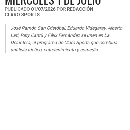
LIGA DE EXPANSIÓN MX
UEFA EUROPA LEAGUE
PUBLICADO
01/07/2026
POR
REDACCIÓN
CLARO SPORTS
RAIDERS
CAVALIERS
LEAGUES CUP
UEFA CONFERENCE LEAGUE
José Ramón San Cristóbal, Eduardo Videgaray, Alberto
MLS
CHARGERS
PISTONS
Lati, Paty Cantú y Félix Fernández se unen en La
Delantera, el programa de Claro Sports que combina
COPA LIBERTADORES
RAVENS
PACERS
análisis táctico, entretenimiento y comedia
COPA SUDAMERICANA
BENGALS
BUCKS
LIGA BETPLAY
BROWNS
HAWKS
OTRAS LIGAS
STEELERS
HORNETS
TEXANS
HEAT
COLTS
MAGIC