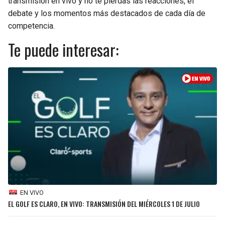
transmisión en vivo y no te pierdas las reacciones, el
debate y los momentos más destacados de cada día de
SEAHAWKS
PELICANS
competencia.
Te puede interesar:
BEARS
SPURS
LIONS
NUGGETS
PACKERS
TIMBERWOLVES
VIKINGS
THUNDER
FALCONS
TRAIL BLAZERS
PANTHERS
JAZZ
EN VIVO
SAINTS
EL GOLF ES CLARO, EN VIVO: TRANSMISIÓN DEL MIÉRCOLES 1 DE JULIO