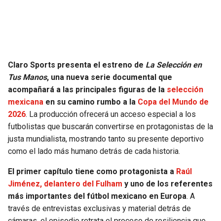
JAGUARS
WIZARDS
TITANS
WARRIORS
COWBOYS
CLIPPERS
Claro Sports presenta el estreno de
La Selección en
Tus Manos
, una nueva serie documental que
GIANTS
LAKERS
acompañará a las principales figuras de la
selección
mexicana
en su camino rumbo a la
Copa del Mundo de
EAGLES
SUNS
2026
. La producción ofrecerá un acceso especial a los
futbolistas que buscarán convertirse en protagonistas de la
COMMANDERS
KINGS
justa mundialista, mostrando tanto su presente deportivo
como el lado más humano detrás de cada historia.
CARDINALS
MAVERICKS
El primer capítulo tiene como protagonista a
Raúl
Jiménez, delantero del Fulham
y uno de los referentes
RAMS
ROCKETS
más importantes del fútbol mexicano en Europa
. A
través de entrevistas exclusivas y material detrás de
49ERS
GRIZZLIES
cámaras, el episodio retrata el proceso de resiliencia que