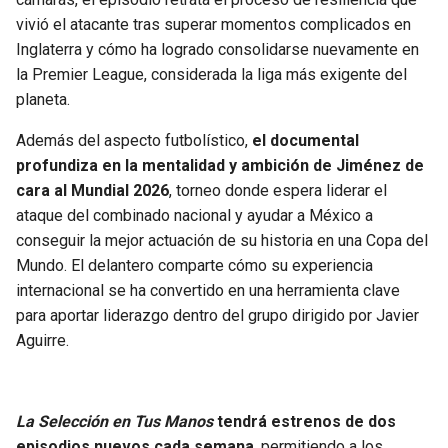
vivió el atacante tras superar momentos complicados en
SEAHAWKS
PELICANS
Inglaterra y cómo ha logrado consolidarse nuevamente en
la Premier League, considerada la liga más exigente del
BEARS
SPURS
planeta.
Además del aspecto futbolístico,
el documental
LIONS
NUGGETS
profundiza en la mentalidad y ambición de Jiménez de
cara al Mundial 2026
, torneo donde espera liderar el
PACKERS
TIMBERWOLVES
ataque del combinado nacional y ayudar a México a
conseguir la mejor actuación de su historia en una Copa del
VIKINGS
THUNDER
Mundo. El delantero comparte cómo su experiencia
internacional se ha convertido en una herramienta clave
FALCONS
TRAIL BLAZERS
para aportar liderazgo dentro del grupo dirigido por Javier
Aguirre.
PANTHERS
JAZZ
SAINTS
La Selección en Tus Manos
tendrá estrenos de dos
episodios nuevos cada semana
, permitiendo a los