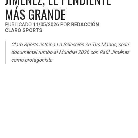
LIGA DE EXPANSIÓN MX
UEFA EUROPA LEAGUE
MÁS GRANDE
RAIDERS
CAVALIERS
LEAGUES CUP
UEFA CONFERENCE LEAGUE
PUBLICADO
11/05/2026
POR
REDACCIÓN
CLARO SPORTS
MLS
CHARGERS
PISTONS
Claro Sports estrena
La Selección en Tus Manos
, serie
COPA LIBERTADORES
RAVENS
PACERS
documental rumbo al Mundial 2026 con Raúl Jiménez
COPA SUDAMERICANA
como protagonista
BENGALS
BUCKS
LIGA BETPLAY
BROWNS
HAWKS
OTRAS LIGAS
STEELERS
HORNETS
TEXANS
HEAT
COLTS
MAGIC