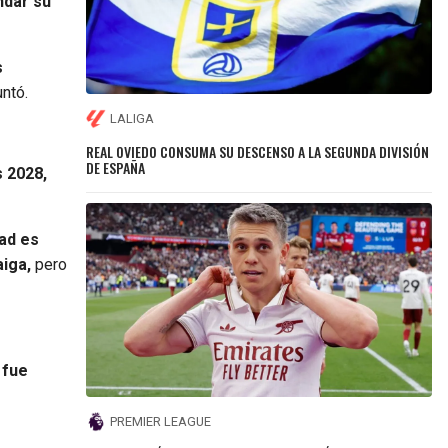
ndar su
s
untó.
LALIGA
REAL OVIEDO CONSUMA SU DESCENSO A LA SEGUNDA DIVISIÓN
DE ESPAÑA
 2028,
dad es
aiga,
pero
 fue
PREMIER LEAGUE