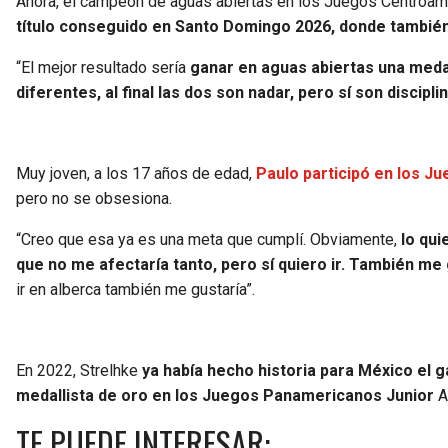
Ahora, el campeón de aguas abiertas en los Juegos Centroa
título conseguido en Santo Domingo 2026, donde también
“El mejor resultado sería
ganar en aguas abiertas una medal
diferentes, al final las dos son nadar, pero sí son discipl
Muy joven, a los 17 años de edad,
Paulo participó en los J
pero no se obsesiona.
“Creo que esa ya es una meta que cumplí. Obviamente,
lo qui
que no me afectaría tanto, pero sí quiero ir. También me g
ir en alberca también me gustaría”.
En 2022, Strelhke
ya había hecho historia para México el g
medallista de oro en los Juegos Panamericanos Junior
A
TE PUEDE INTERESAR: