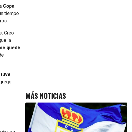
a Copa
un tiempo
ros.
s.
Creo
que la
 me quedé
de
stuve
agregó
MÁS NOTICIAS