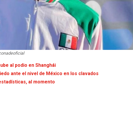
conadeoficial
sube al podio en Shanghái
iedo ante el nivel de México en los clavados
estadísticas, al momento