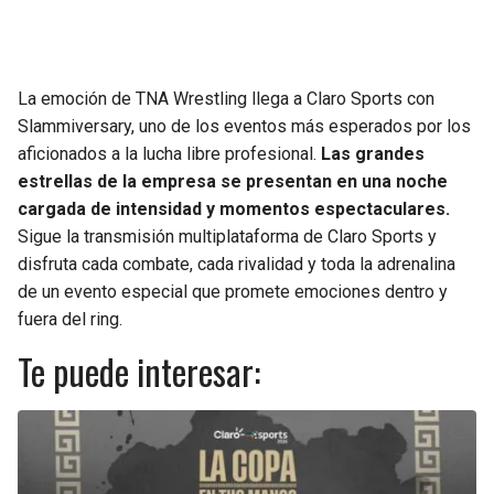
JAGUARS
WIZARDS
TITANS
WARRIORS
La emoción de TNA Wrestling llega a Claro Sports con
Slammiversary, uno de los eventos más esperados por los
COWBOYS
CLIPPERS
aficionados a la lucha libre profesional.
Las grandes
estrellas de la empresa se presentan en una noche
GIANTS
LAKERS
cargada de intensidad y momentos espectaculares.
Sigue la transmisión multiplataforma de Claro Sports y
EAGLES
SUNS
disfruta cada combate, cada rivalidad y toda la adrenalina
de un evento especial que promete emociones dentro y
COMMANDERS
KINGS
fuera del ring.
Te puede interesar:
CARDINALS
MAVERICKS
RAMS
ROCKETS
49ERS
GRIZZLIES