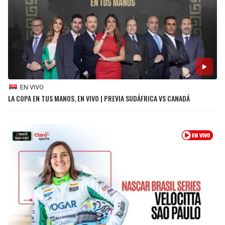
SEAHAWKS
PELICANS
BEARS
SPURS
LIONS
NUGGETS
EN VIVO
LA COPA EN TUS MANOS, EN VIVO | PREVIA SUDÁFRICA VS CANADÁ
PACKERS
TIMBERWOLVES
VIKINGS
THUNDER
FALCONS
TRAIL BLAZERS
PANTHERS
JAZZ
SAINTS