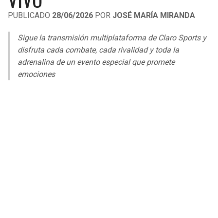
LIGA DE EXPANSIÓN MX
UEFA EUROPA LEAGUE
PUBLICADO
28/06/2026
POR
JOSÉ MARÍA MIRANDA
RAIDERS
CAVALIERS
LEAGUES CUP
UEFA CONFERENCE LEAGUE
Sigue la transmisión multiplataforma de Claro Sports y
MLS
disfruta cada combate, cada rivalidad y toda la
CHARGERS
PISTONS
adrenalina de un evento especial que promete
COPA LIBERTADORES
emociones
RAVENS
PACERS
COPA SUDAMERICANA
BENGALS
BUCKS
LIGA BETPLAY
BROWNS
HAWKS
OTRAS LIGAS
STEELERS
HORNETS
TEXANS
HEAT
COLTS
MAGIC