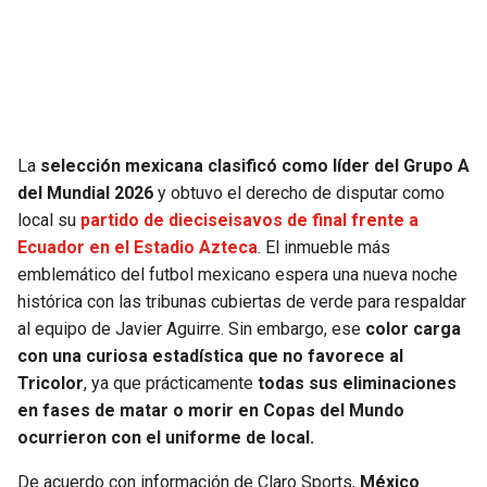
SEAHAWKS
PELICANS
BEARS
SPURS
LIONS
NUGGETS
La
selección mexicana clasificó como líder del Grupo A
del Mundial 2026
y obtuvo el derecho de disputar como
PACKERS
TIMBERWOLVES
local su
partido de dieciseisavos de final frente a
Ecuador en el Estadio Azteca
. El inmueble más
VIKINGS
THUNDER
emblemático del futbol mexicano espera una nueva noche
histórica con las tribunas cubiertas de verde para respaldar
FALCONS
TRAIL BLAZERS
al equipo de Javier Aguirre. Sin embargo, ese
color carga
con una curiosa estadística que no favorece al
PANTHERS
JAZZ
Tricolor
, ya que prácticamente
todas sus eliminaciones
en fases de matar o morir en Copas del Mundo
ocurrieron con el uniforme de local.
SAINTS
De acuerdo con información de Claro Sports,
México