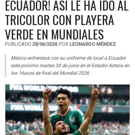
ECUADOR! ASÍ LE HA IDO AL
LIGA DE EXPANSIÓN MX
UEFA EUROPA LEAGUE
TRICOLOR CON PLAYERA
RAIDERS
CAVALIERS
LEAGUES CUP
UEFA CONFERENCE LEAGUE
VERDE EN MUNDIALES
MLS
CHARGERS
PISTONS
PUBLICADO
28/06/2026
POR
LEONARDO MÉNDEZ
COPA LIBERTADORES
RAVENS
PACERS
México enfrentará con su uniforme de local a Ecuador
COPA SUDAMERICANA
BENGALS
BUCKS
este próximo martes 30 de junio en el Estadio Azteca en
LIGA BETPLAY
los 16avos de final del Mundial 2026
BROWNS
HAWKS
OTRAS LIGAS
STEELERS
HORNETS
TEXANS
HEAT
COLTS
MAGIC