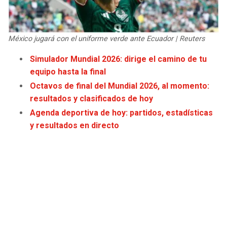
JAGUARS
WIZARDS
TITANS
WARRIORS
México jugará con el uniforme verde ante Ecuador | Reuters
Simulador Mundial 2026: dirige el camino de tu
COWBOYS
CLIPPERS
equipo hasta la final
Octavos de final del Mundial 2026, al momento:
GIANTS
LAKERS
resultados y clasificados de hoy
Agenda deportiva de hoy: partidos, estadísticas
EAGLES
SUNS
y resultados en directo
COMMANDERS
KINGS
CARDINALS
MAVERICKS
RAMS
ROCKETS
49ERS
GRIZZLIES