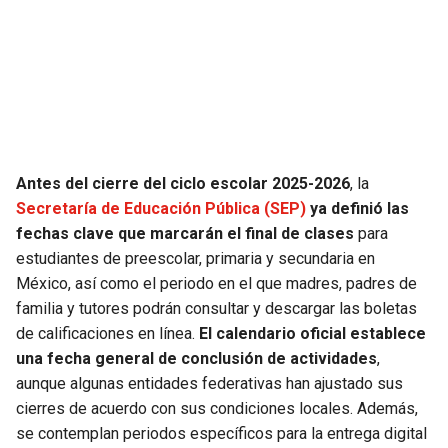
SEAHAWKS
PELICANS
BEARS
SPURS
LIONS
NUGGETS
Antes del cierre del ciclo escolar 2025-2026
, la
PACKERS
TIMBERWOLVES
Secretaría de Educación Pública (SEP)
ya definió las
fechas clave que marcarán el final de clases
para
VIKINGS
THUNDER
estudiantes de preescolar, primaria y secundaria en
México, así como el periodo en el que madres, padres de
FALCONS
TRAIL BLAZERS
familia y tutores podrán consultar y descargar las boletas
de calificaciones en línea.
El calendario oficial establece
PANTHERS
JAZZ
una fecha general de conclusión de actividades
,
aunque algunas entidades federativas han ajustado sus
SAINTS
cierres de acuerdo con sus condiciones locales. Además,
se contemplan periodos específicos para la entrega digital