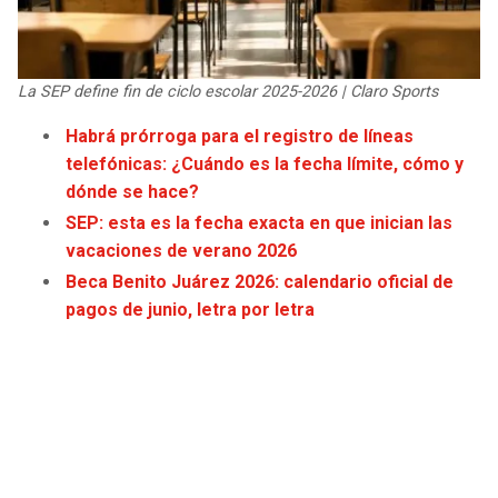
JAGUARS
WIZARDS
TITANS
WARRIORS
La SEP define fin de ciclo escolar 2025-2026 | Claro Sports
Habrá prórroga para el registro de líneas
COWBOYS
CLIPPERS
telefónicas: ¿Cuándo es la fecha límite, cómo y
dónde se hace?
GIANTS
LAKERS
SEP: esta es la fecha exacta en que inician las
vacaciones de verano 2026
EAGLES
SUNS
Beca Benito Juárez 2026: calendario oficial de
pagos de junio, letra por letra
COMMANDERS
KINGS
CARDINALS
MAVERICKS
RAMS
ROCKETS
49ERS
GRIZZLIES