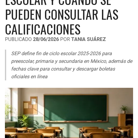
LIGA DE EXPANSIÓN MX
UEFA EUROPA LEAGUE
PUEDEN CONSULTAR LAS
RAIDERS
CAVALIERS
LEAGUES CUP
UEFA CONFERENCE LEAGUE
CALIFICACIONES
MLS
CHARGERS
PISTONS
PUBLICADO
28/06/2026
POR
TANIA SUÁREZ
COPA LIBERTADORES
RAVENS
PACERS
SEP define fin de ciclo escolar 2025-2026 para
COPA SUDAMERICANA
preescolar, primaria y secundaria en México, además de
BENGALS
BUCKS
fechas clave para consultar y descargar boletas
LIGA BETPLAY
oficiales en línea
BROWNS
HAWKS
OTRAS LIGAS
STEELERS
HORNETS
TEXANS
HEAT
COLTS
MAGIC