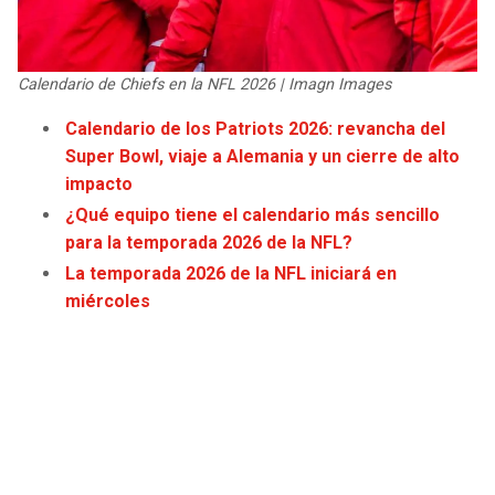
JAGUARS
WIZARDS
TITANS
WARRIORS
Calendario de Chiefs en la NFL 2026 | Imagn Images
Calendario de los Patriots 2026: revancha del
COWBOYS
CLIPPERS
Super Bowl, viaje a Alemania y un cierre de alto
impacto
GIANTS
LAKERS
¿Qué equipo tiene el calendario más sencillo
para la temporada 2026 de la NFL?
EAGLES
SUNS
La temporada 2026 de la NFL iniciará en
miércoles
COMMANDERS
KINGS
CARDINALS
MAVERICKS
RAMS
ROCKETS
49ERS
GRIZZLIES