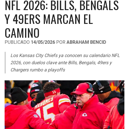
NFL 2026: BILLS, BENGALS
LIGA DE EXPANSIÓN MX
UEFA EUROPA LEAGUE
Y 49ERS MARCAN EL
RAIDERS
CAVALIERS
LEAGUES CUP
UEFA CONFERENCE LEAGUE
CAMINO
MLS
CHARGERS
PISTONS
PUBLICADO
14/05/2026
POR
ABRAHAM BENCID
COPA LIBERTADORES
RAVENS
PACERS
Los Kansas City Chiefs ya conocen su calendario NFL
COPA SUDAMERICANA
BENGALS
BUCKS
2026, con duelos clave ante Bills, Bengals, 49ers y
LIGA BETPLAY
Chargers rumbo a playoffs
BROWNS
HAWKS
OTRAS LIGAS
STEELERS
HORNETS
TEXANS
HEAT
COLTS
MAGIC