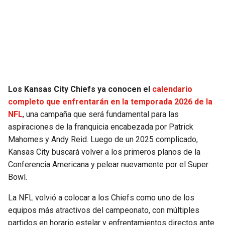
SEAHAWKS
PELICANS
BEARS
SPURS
LIONS
NUGGETS
Los Kansas City Chiefs ya conocen el
calendario
PACKERS
TIMBERWOLVES
completo que enfrentarán en la temporada 2026 de la
NFL
, una campaña que será fundamental para las
VIKINGS
THUNDER
aspiraciones de la franquicia encabezada por Patrick
Mahomes y Andy Reid. Luego de un 2025 complicado,
FALCONS
TRAIL BLAZERS
Kansas City buscará volver a los primeros planos de la
Conferencia Americana y pelear nuevamente por el Super
PANTHERS
JAZZ
Bowl.
La NFL volvió a colocar a los Chiefs como uno de los
SAINTS
equipos más atractivos del campeonato, con múltiples
partidos en horario estelar y enfrentamientos directos ante