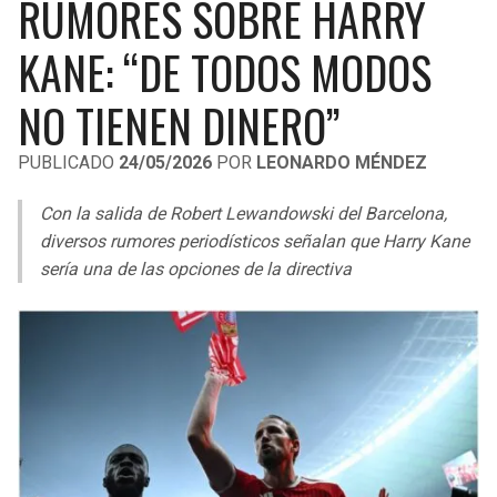
RUMORES SOBRE HARRY
LIGA DE EXPANSIÓN MX
UEFA EUROPA LEAGUE
KANE: “DE TODOS MODOS
RAIDERS
CAVALIERS
LEAGUES CUP
UEFA CONFERENCE LEAGUE
NO TIENEN DINERO”
MLS
CHARGERS
PISTONS
PUBLICADO
24/05/2026
POR
LEONARDO MÉNDEZ
COPA LIBERTADORES
RAVENS
PACERS
Con la salida de Robert Lewandowski del Barcelona,
COPA SUDAMERICANA
BENGALS
BUCKS
diversos rumores periodísticos señalan que Harry Kane
LIGA BETPLAY
sería una de las opciones de la directiva
BROWNS
HAWKS
OTRAS LIGAS
STEELERS
HORNETS
TEXANS
HEAT
COLTS
MAGIC