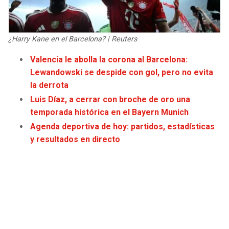
JAGUARS
WIZARDS
TITANS
WARRIORS
¿Harry Kane en el Barcelona? | Reuters
Valencia le abolla la corona al Barcelona:
COWBOYS
CLIPPERS
Lewandowski se despide con gol, pero no evita
la derrota
GIANTS
LAKERS
Luis Díaz, a cerrar con broche de oro una
temporada histórica en el Bayern Munich
EAGLES
SUNS
Agenda deportiva de hoy: partidos, estadísticas
y resultados en directo
COMMANDERS
KINGS
CARDINALS
MAVERICKS
RAMS
ROCKETS
49ERS
GRIZZLIES