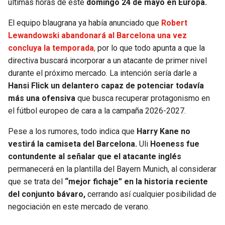
últimas horas de este
domingo 24 de mayo en Europa.
BUCCANEERS
El equipo blaugrana ya había anunciado que
Robert
Lewandowski abandonará al Barcelona una vez
concluya la temporada
,
por lo que todo apunta a que la
directiva buscará incorporar a un atacante de primer nivel
durante el próximo mercado. La intención sería darle a
Hansi Flick un delantero capaz de potenciar todavía
más una ofensiva
que busca recuperar protagonismo en
el fútbol europeo de cara a la campaña 2026-2027.
Pese a los rumores, todo indica que
Harry Kane no
vestirá la camiseta del Barcelona.
Uli
Hoeness fue
contundente al señalar que el atacante inglés
permanecerá en la plantilla del Bayern Munich, al considerar
que se trata del
“mejor fichaje” en la historia reciente
del conjunto bávaro,
cerrando así cualquier posibilidad de
negociación en este mercado de verano.