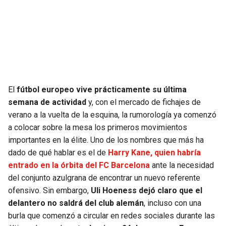
SEAHAWKS
PELICANS
BEARS
SPURS
LIONS
NUGGETS
El
fútbol europeo vive prácticamente su última
PACKERS
TIMBERWOLVES
semana de actividad
y, con el mercado de fichajes de
verano a la vuelta de la esquina, la rumorología ya comenzó
VIKINGS
THUNDER
a colocar sobre la mesa los primeros movimientos
importantes en la élite. Uno de los nombres que más ha
FALCONS
TRAIL BLAZERS
dado de qué hablar es el de
Harry Kane, quien habría
entrado en la órbita del FC Barcelona
ante la necesidad
PANTHERS
JAZZ
del conjunto azulgrana de encontrar un nuevo referente
ofensivo. Sin embargo,
Uli Hoeness dejó claro que el
delantero no saldrá del club alemán
, incluso con una
SAINTS
burla que comenzó a circular en redes sociales durante las