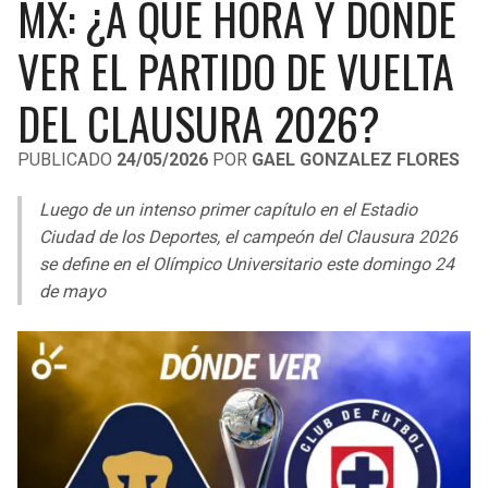
MX: ¿A QUÉ HORA Y DÓNDE
LIGA DE EXPANSIÓN MX
UEFA EUROPA LEAGUE
VER EL PARTIDO DE VUELTA
RAIDERS
CAVALIERS
LEAGUES CUP
UEFA CONFERENCE LEAGUE
DEL CLAUSURA 2026?
MLS
CHARGERS
PISTONS
PUBLICADO
24/05/2026
POR
GAEL GONZALEZ FLORES
COPA LIBERTADORES
RAVENS
PACERS
Luego de un intenso primer capítulo en el Estadio
COPA SUDAMERICANA
BENGALS
BUCKS
Ciudad de los Deportes, el campeón del Clausura 2026
LIGA BETPLAY
se define en el Olímpico Universitario este domingo 24
BROWNS
HAWKS
de mayo
OTRAS LIGAS
STEELERS
HORNETS
TEXANS
HEAT
COLTS
MAGIC