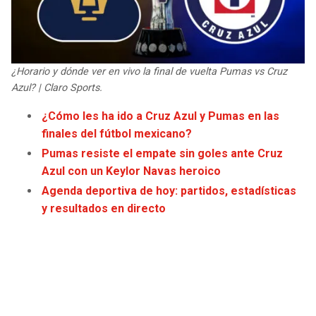
JAGUARS
WIZARDS
TITANS
WARRIORS
¿Horario y dónde ver en vivo la final de vuelta Pumas vs Cruz
COWBOYS
CLIPPERS
Azul? | Claro Sports.
¿Cómo les ha ido a Cruz Azul y Pumas en las
GIANTS
LAKERS
finales del fútbol mexicano?
Pumas resiste el empate sin goles ante Cruz
EAGLES
SUNS
Azul con un Keylor Navas heroico
Agenda deportiva de hoy: partidos, estadísticas
COMMANDERS
KINGS
y resultados en directo
CARDINALS
MAVERICKS
RAMS
ROCKETS
49ERS
GRIZZLIES