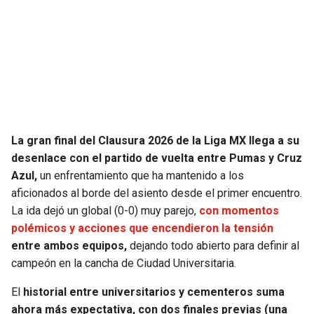
SEAHAWKS
PELICANS
BEARS
SPURS
LIONS
NUGGETS
PACKERS
TIMBERWOLVES
La gran final del Clausura 2026 de la Liga MX llega a su
desenlace con el partido de vuelta entre Pumas y Cruz
VIKINGS
THUNDER
Azul,
un enfrentamiento que ha mantenido a los
aficionados al borde del asiento desde el primer encuentro.
FALCONS
TRAIL BLAZERS
La ida dejó un global (0-0) muy parejo,
con momentos
polémicos y acciones que encendieron la tensión
entre ambos equipos,
dejando todo abierto para definir al
PANTHERS
JAZZ
campeón en la cancha de Ciudad Universitaria.
SAINTS
El
historial entre universitarios y cementeros suma
ahora más expectativa, con dos finales previas (una