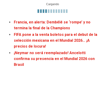
JAGUARS
WIZARDS
TITANS
WARRIORS
Francia, en alerta: Dembélé se ‘rompe’ y no
termina la final de la Champions
COWBOYS
CLIPPERS
FIFA pone a la venta boletos para el debut de la
selección mexicana en el Mundial 2026… ¡A
GIANTS
LAKERS
precios de locura!
¡Neymar no será reemplazado! Ancelotti
EAGLES
SUNS
confirma su presencia en el Mundial 2026 con
Brasil
COMMANDERS
KINGS
CARDINALS
MAVERICKS
RAMS
ROCKETS
49ERS
GRIZZLIES