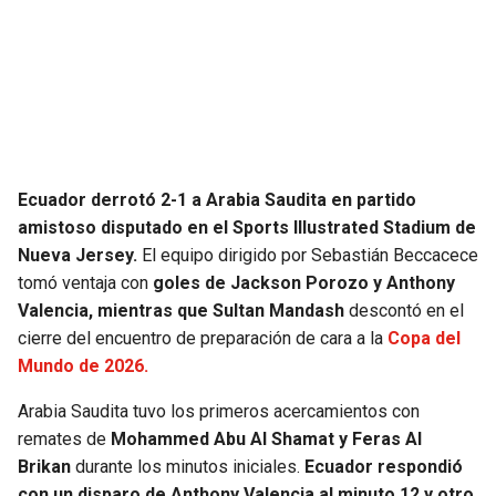
SEAHAWKS
PELICANS
BEARS
SPURS
LIONS
NUGGETS
Ecuador derrotó 2-1 a Arabia Saudita en partido
PACKERS
TIMBERWOLVES
amistoso disputado en el Sports Illustrated Stadium de
Nueva Jersey.
El equipo dirigido por Sebastián Beccacece
VIKINGS
THUNDER
tomó ventaja con
goles de Jackson Porozo y Anthony
Valencia, mientras que Sultan Mandash
descontó en el
FALCONS
TRAIL BLAZERS
cierre del encuentro de preparación de cara a la
Copa del
Mundo de 2026.
PANTHERS
JAZZ
Arabia Saudita tuvo los primeros acercamientos con
remates de
Mohammed Abu Al Shamat y Feras Al
SAINTS
Brikan
durante los minutos iniciales.
Ecuador respondió
con un disparo de Anthony Valencia al minuto 12 y otro