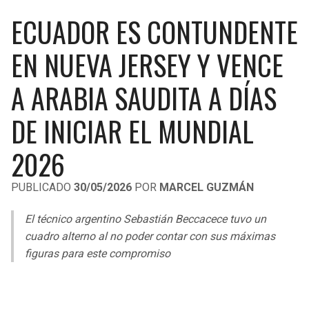
LIGA DE EXPANSIÓN MX
UEFA EUROPA LEAGUE
ECUADOR ES CONTUNDENTE
RAIDERS
CAVALIERS
LEAGUES CUP
UEFA CONFERENCE LEAGUE
EN NUEVA JERSEY Y VENCE
MLS
CHARGERS
PISTONS
A ARABIA SAUDITA A DÍAS
COPA LIBERTADORES
RAVENS
PACERS
DE INICIAR EL MUNDIAL
COPA SUDAMERICANA
BENGALS
BUCKS
2026
LIGA BETPLAY
BROWNS
HAWKS
PUBLICADO
30/05/2026
POR
MARCEL GUZMÁN
OTRAS LIGAS
STEELERS
HORNETS
El técnico argentino Sebastián Beccacece tuvo un
cuadro alterno al no poder contar con sus máximas
TEXANS
HEAT
figuras para este compromiso
COLTS
MAGIC