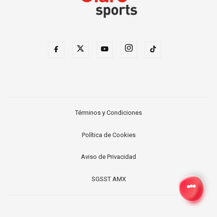
Términos y Condiciones
Política de Cookies
Aviso de Privacidad
SGSST AMX