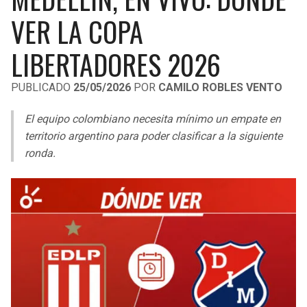
LIGA DE EXPANSIÓN MX
UEFA EUROPA LEAGUE
VER LA COPA
RAIDERS
CAVALIERS
LEAGUES CUP
UEFA CONFERENCE LEAGUE
LIBERTADORES 2026
MLS
CHARGERS
PISTONS
PUBLICADO
25/05/2026
POR
CAMILO ROBLES VENTO
COPA LIBERTADORES
RAVENS
PACERS
El equipo colombiano necesita mínimo un empate en
COPA SUDAMERICANA
territorio argentino para poder clasificar a la siguiente
BENGALS
BUCKS
ronda.
LIGA BETPLAY
BROWNS
HAWKS
OTRAS LIGAS
STEELERS
HORNETS
TEXANS
HEAT
COLTS
MAGIC