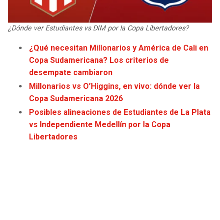
JAGUARS
WIZARDS
¿Dónde ver Estudiantes vs DIM por la Copa Libertadores?
TITANS
WARRIORS
¿Qué necesitan Millonarios y América de Cali en
Copa Sudamericana? Los criterios de
COWBOYS
CLIPPERS
desempate cambiaron
GIANTS
LAKERS
Millonarios vs O’Higgins, en vivo: dónde ver la
Copa Sudamericana 2026
EAGLES
SUNS
Posibles alineaciones de Estudiantes de La Plata
vs Independiente Medellín por la Copa
Libertadores
COMMANDERS
KINGS
CARDINALS
MAVERICKS
RAMS
ROCKETS
49ERS
GRIZZLIES