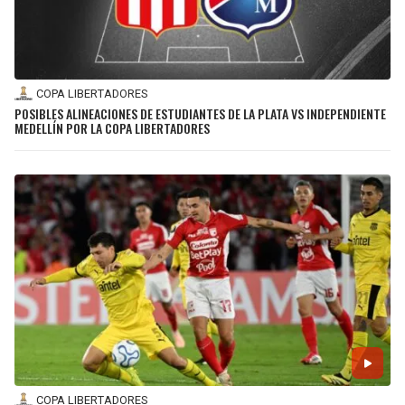
COPA LIBERTADORES
POSIBLES ALINEACIONES DE ESTUDIANTES DE LA PLATA VS INDEPENDIENTE
MEDELLÍN POR LA COPA LIBERTADORES
COPA LIBERTADORES