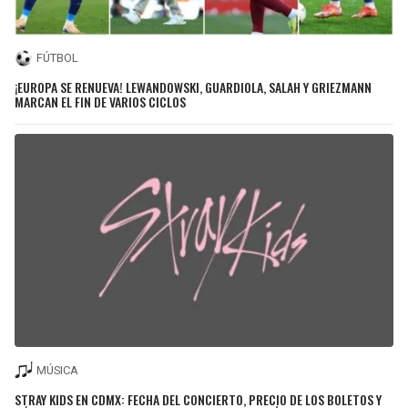
FÚTBOL
¡EUROPA SE RENUEVA! LEWANDOWSKI, GUARDIOLA, SALAH Y GRIEZMANN
MARCAN EL FIN DE VARIOS CICLOS
MÚSICA
STRAY KIDS EN CDMX: FECHA DEL CONCIERTO, PRECIO DE LOS BOLETOS Y