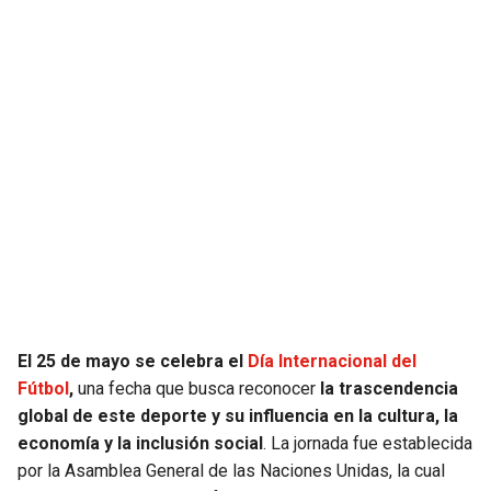
SEAHAWKS
PELICANS
BEARS
SPURS
LIONS
NUGGETS
PACKERS
TIMBERWOLVES
VIKINGS
THUNDER
FALCONS
TRAIL BLAZERS
El 25 de mayo se celebra el
Día Internacional del
PANTHERS
JAZZ
Fútbol
,
una fecha que busca reconocer
la trascendencia
global de este deporte y su influencia en la cultura, la
SAINTS
economía y la inclusión social
. La jornada fue establecida
por la Asamblea General de las Naciones Unidas, la cual