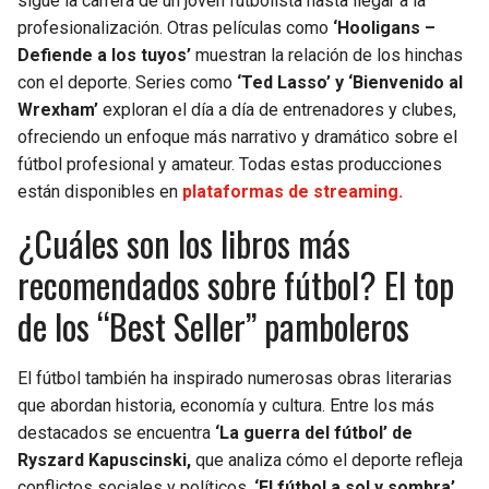
sigue la carrera de un joven futbolista hasta llegar a la
profesionalización. Otras películas como
‘Hooligans –
Defiende a los tuyos’
muestran la relación de los hinchas
con el deporte. Series como
‘Ted Lasso’ y ‘Bienvenido al
Wrexham’
exploran el día a día de entrenadores y clubes,
ofreciendo un enfoque más narrativo y dramático sobre el
fútbol profesional y amateur. Todas estas producciones
están disponibles en
plataformas de streaming.
¿Cuáles son los libros más
recomendados sobre fútbol? El top
de los “Best Seller” pamboleros
El fútbol también ha inspirado numerosas obras literarias
que abordan historia, economía y cultura. Entre los más
destacados se encuentra
‘La guerra del fútbol’ de
Ryszard Kapuscinski,
que analiza cómo el deporte refleja
conflictos sociales y políticos.
‘El fútbol a sol y sombra’