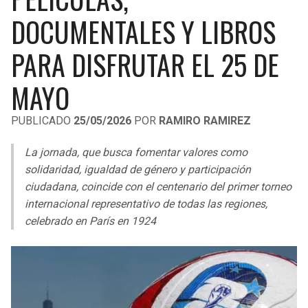
LIGA DE EXPANSIÓN MX
UEFA EUROPA LEAGUE
DOCUMENTALES Y LIBROS
RAIDERS
CAVALIERS
LEAGUES CUP
UEFA CONFERENCE LEAGUE
PARA DISFRUTAR EL 25 DE
MLS
CHARGERS
PISTONS
MAYO
COPA LIBERTADORES
RAVENS
PACERS
PUBLICADO
25/05/2026
POR
RAMIRO RAMIREZ
COPA SUDAMERICANA
BENGALS
BUCKS
La jornada, que busca fomentar valores como
LIGA BETPLAY
solidaridad, igualdad de género y participación
BROWNS
HAWKS
ciudadana, coincide con el centenario del primer torneo
OTRAS LIGAS
internacional representativo de todas las regiones,
STEELERS
HORNETS
celebrado en París en 1924
TEXANS
HEAT
COLTS
MAGIC