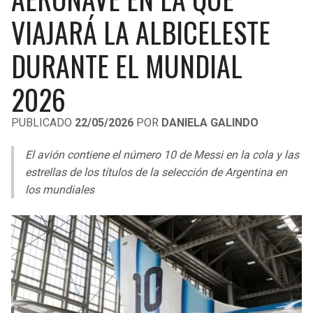
LIGA DE EXPANSIÓN MX
UEFA EUROPA LEAGUE
VIAJARÁ LA ALBICELESTE
RAIDERS
CAVALIERS
LEAGUES CUP
UEFA CONFERENCE LEAGUE
DURANTE EL MUNDIAL
MLS
CHARGERS
PISTONS
2026
COPA LIBERTADORES
RAVENS
PACERS
PUBLICADO
22/05/2026
POR
DANIELA GALINDO
COPA SUDAMERICANA
BENGALS
BUCKS
El avión contiene el número 10 de Messi en la cola y las
LIGA BETPLAY
estrellas de los títulos de la selección de Argentina en
BROWNS
HAWKS
los mundiales
OTRAS LIGAS
STEELERS
HORNETS
TEXANS
HEAT
COLTS
MAGIC