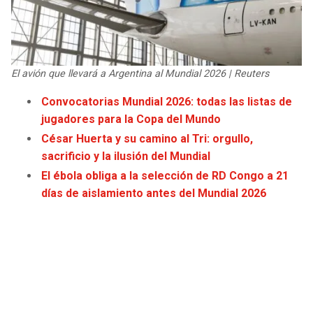
JAGUARS
WIZARDS
TITANS
WARRIORS
El avión que llevará a Argentina al Mundial 2026 | Reuters
COWBOYS
CLIPPERS
Convocatorias Mundial 2026: todas las listas de
jugadores para la Copa del Mundo
GIANTS
LAKERS
César Huerta y su camino al Tri: orgullo,
sacrificio y la ilusión del Mundial
EAGLES
SUNS
El ébola obliga a la selección de RD Congo a 21
días de aislamiento antes del Mundial 2026
COMMANDERS
KINGS
CARDINALS
MAVERICKS
RAMS
ROCKETS
49ERS
GRIZZLIES