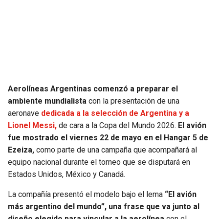
SEAHAWKS
PELICANS
BEARS
SPURS
LIONS
NUGGETS
Aerolíneas Argentinas comenzó a preparar el
PACKERS
TIMBERWOLVES
ambiente mundialista
con la presentación de una
aeronave
dedicada a la selección de Argentina y a
VIKINGS
THUNDER
Lionel Messi,
de cara a la Copa del Mundo 2026.
El avión
fue mostrado el viernes 22 de mayo en el Hangar 5 de
FALCONS
TRAIL BLAZERS
Ezeiza,
como parte de una campaña que acompañará al
equipo nacional durante el torneo que se disputará en
PANTHERS
JAZZ
Estados Unidos, México y Canadá.
La compañía presentó el modelo bajo el lema
“El avión
SAINTS
más argentino del mundo”, una frase que va junto al
diseño elegido para vincular a la aerolínea
con el