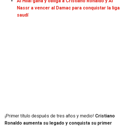
Al Hilal gana y obliga a Cristiano Ronaldo y Al
JAGUARS
WIZARDS
Nassr a vencer al Damac para conquistar la liga
saudí
TITANS
WARRIORS
COWBOYS
CLIPPERS
GIANTS
LAKERS
EAGLES
SUNS
COMMANDERS
KINGS
CARDINALS
MAVERICKS
RAMS
ROCKETS
¡Primer título después de tres años y medio!
Cristiano
Ronaldo aumenta su legado y conquista su primer
49ERS
GRIZZLIES