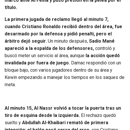
marcó ante Al Feiha y puso presión en la pelea por el
BUCCANEERS
título.
La primera jugada de reclamo llegó al minuto 7,
cuando Cristiano Ronaldo recibió dentro del área, fue
desarmado por la defensa y pidió penalti, pero el
árbitro dejó seguir.
Un minuto después,
Sadio Mané
apareció a la espalda de los defensores,
controló y
buscó meter un servicio al área, aunque
la acción quedó
invalidada por fuera de juego.
Damac respondió con un
bloque bajo, con varios jugadores dentro de su área y
Kewin empezando a manejar los tiempos en los saques de
meta.
Al minuto 15, Al Nassr volvió a tocar la puerta tras un
tiro de esquina desde la izquierda.
El rechazo quedó
suelto y
Abdullah Al-Khaibari remató de primera
intención; el balón pasó cerca del arco,
con Cristiano