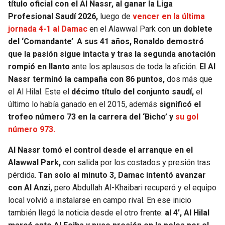
título oficial con el Al Nassr, al ganar la Liga
Profesional Saudí 2026,
luego de
vencer en la última
SEAHAWKS
PELICANS
jornada 4-1 al Damac
en el Alawwal Park con
un doblete
del ‘Comandante’
.
A sus 41 años, Ronaldo demostró
BEARS
SPURS
que la pasión sigue intacta y tras la segunda anotación
rompió en llanto
ante los aplausos de toda la afición.
El Al
LIONS
NUGGETS
Nassr terminó la campaña con 86 puntos,
dos más que
el Al Hilal. Este el
décimo título del conjunto saudí,
el
PACKERS
TIMBERWOLVES
último lo había ganado en el 2015, además
significó el
trofeo número 73 en la carrera del ‘Bicho’ y
su gol
VIKINGS
THUNDER
número 973.
Al Nassr tomó el control desde el arranque en el
FALCONS
TRAIL BLAZERS
Alawwal Park,
con salida por los costados y presión tras
pérdida.
Tan solo al minuto 3, Damac intentó avanzar
PANTHERS
JAZZ
con Al Anzi,
pero Abdullah Al-Khaibari recuperó y el equipo
local volvió a instalarse en campo rival. En ese inicio
SAINTS
también llegó la noticia desde el otro frente:
al 4’, Al Hilal