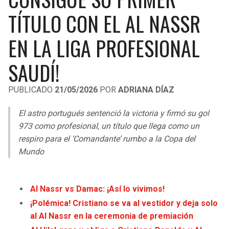
LIGA DE EXPANSIÓN MX
UEFA EUROPA LEAGUE
TÍTULO CON EL AL NASSR
RAIDERS
CAVALIERS
LEAGUES CUP
UEFA CONFERENCE LEAGUE
EN LA LIGA PROFESIONAL
MLS
CHARGERS
PISTONS
SAUDÍ!
COPA LIBERTADORES
RAVENS
PACERS
PUBLICADO
21/05/2026
POR
ADRIANA DÍAZ
COPA SUDAMERICANA
BENGALS
BUCKS
El astro portugués sentenció la victoria y firmó su gol
LIGA BETPLAY
973 como profesional, un título que llega como un
BROWNS
HAWKS
respiro para el ‘Comandante’ rumbo a la Copa del
OTRAS LIGAS
Mundo
STEELERS
HORNETS
TEXANS
HEAT
Al Nassr vs Damac: ¡Así lo vivimos!
¡Polémica! Cristiano se va al vestidor y deja solo
COLTS
MAGIC
al Al Nassr en la ceremonia de premiación