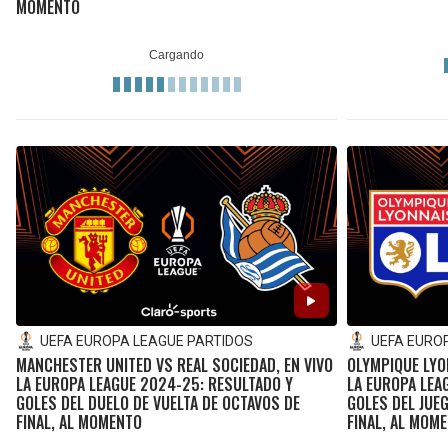
MOMENTO
UEFA EUROPA LEAGUE PARTIDOS
UEFA EURO
MANCHESTER UNITED VS REAL SOCIEDAD, EN VIVO
OLYMPIQUE LYO
LA EUROPA LEAGUE 2024-25: RESULTADO Y
LA EUROPA LEA
GOLES DEL DUELO DE VUELTA DE OCTAVOS DE
GOLES DEL JUEG
FINAL, AL MOMENTO
FINAL, AL MOM