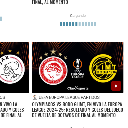
FINAL, AL MOMENTO
DOS
UEFA EUROPA LEAGUE PARTIDOS
N VIVO LA
OLYMPIACOS VS BODO GLIMT, EN VIVO LA EUROPA
TADO Y GOLES
LEAGUE 2024-25: RESULTADO Y GOLES DEL JUEGO
DE FINAL AL
DE VUELTA DE OCTAVOS DE FINAL AL MOMENTO