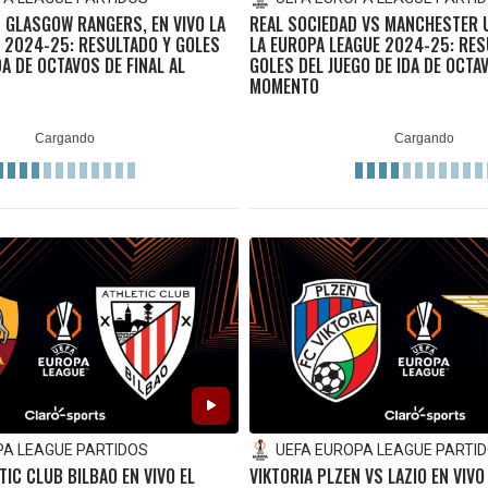
 GLASGOW RANGERS, EN VIVO LA
REAL SOCIEDAD VS MANCHESTER U
 2024-25: RESULTADO Y GOLES
LA EUROPA LEAGUE 2024-25: RES
DA DE OCTAVOS DE FINAL AL
GOLES DEL JUEGO DE IDA DE OCTAV
MOMENTO
PA LEAGUE PARTIDOS
UEFA EUROPA LEAGUE PARTI
IC CLUB BILBAO EN VIVO EL
VIKTORIA PLZEN VS LAZIO EN VIVO