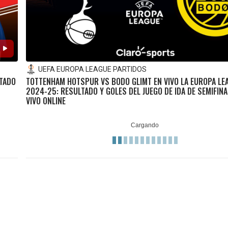
UEFA EUROPA LEAGUE PARTIDOS
LTADO
TOTTENHAM HOTSPUR VS BODO GLIMT EN VIVO LA EUROPA LE
2024-25: RESULTADO Y GOLES DEL JUEGO DE IDA DE SEMIFINA
VIVO ONLINE