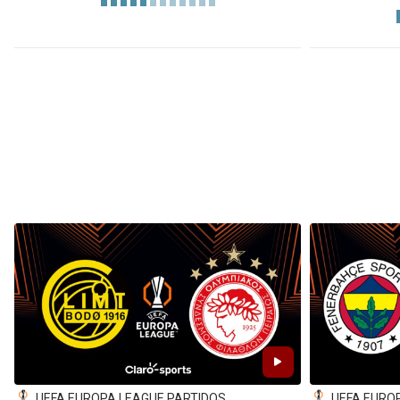
UEFA EUROPA LEAGUE PARTIDOS
UEFA EURO