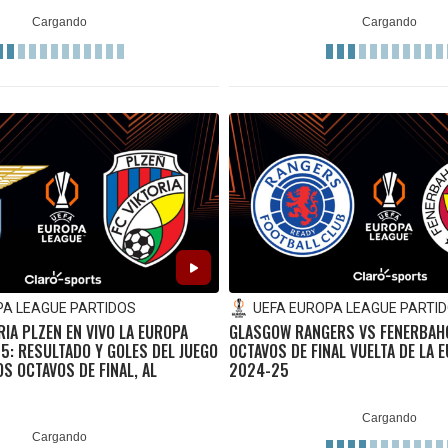
PA LEAGUE PARTIDOS
UEFA EUROPA LEAGUE PARTI
RIA PLZEN EN VIVO LA EUROPA
GLASGOW RANGERS VS FENERBAHÇ
5: RESULTADO Y GOLES DEL JUEGO
OCTAVOS DE FINAL VUELTA DE LA 
OS OCTAVOS DE FINAL, AL
2024-25