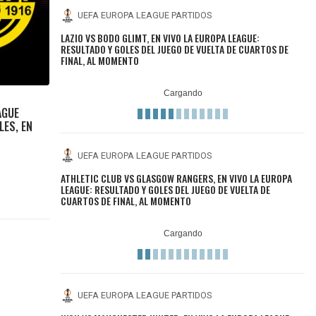
UEFA EUROPA LEAGUE PARTIDOS
LAZIO VS BODO GLIMT, EN VIVO LA EUROPA LEAGUE:
RESULTADO Y GOLES DEL JUEGO DE VUELTA DE CUARTOS DE
FINAL, AL MOMENTO
AGUE
LES, EN
UEFA EUROPA LEAGUE PARTIDOS
ATHLETIC CLUB VS GLASGOW RANGERS, EN VIVO LA EUROPA
LEAGUE: RESULTADO Y GOLES DEL JUEGO DE VUELTA DE
CUARTOS DE FINAL, AL MOMENTO
UEFA EUROPA LEAGUE PARTIDOS