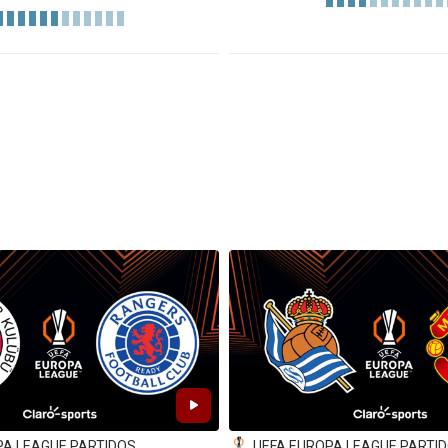
PA LEAGUE PARTIDOS
UEFA EUROPA LEAGUE PARTI