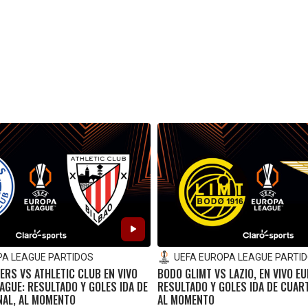
PA LEAGUE PARTIDOS
UEFA EUROPA LEAGUE PARTI
RS VS ATHLETIC CLUB EN VIVO
BODO GLIMT VS LAZIO, EN VIVO E
AGUE: RESULTADO Y GOLES IDA DE
RESULTADO Y GOLES IDA DE CUART
NAL, AL MOMENTO
AL MOMENTO