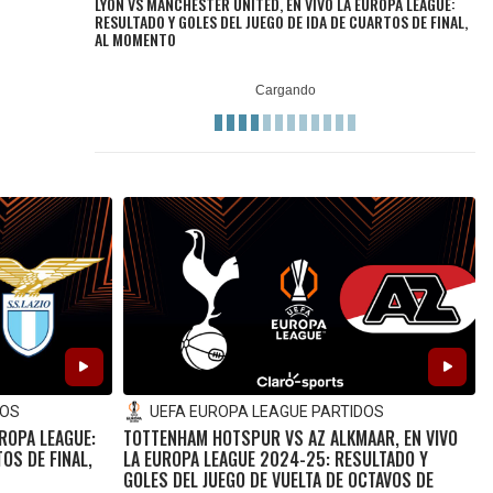
LYON VS MANCHESTER UNITED, EN VIVO LA EUROPA LEAGUE:
RESULTADO Y GOLES DEL JUEGO DE IDA DE CUARTOS DE FINAL,
AL MOMENTO
DOS
UEFA EUROPA LEAGUE PARTIDOS
UROPA LEAGUE:
TOTTENHAM HOTSPUR VS AZ ALKMAAR, EN VIVO
OS DE FINAL,
LA EUROPA LEAGUE 2024-25: RESULTADO Y
GOLES DEL JUEGO DE VUELTA DE OCTAVOS DE