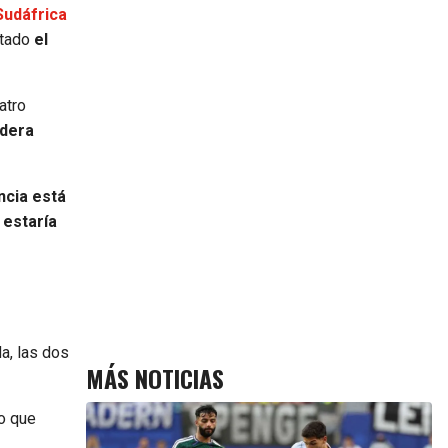
Sudáfrica
rtado
el
atro
idera
ncia está
 estaría
a, las dos
MÁS NOTICIAS
o que