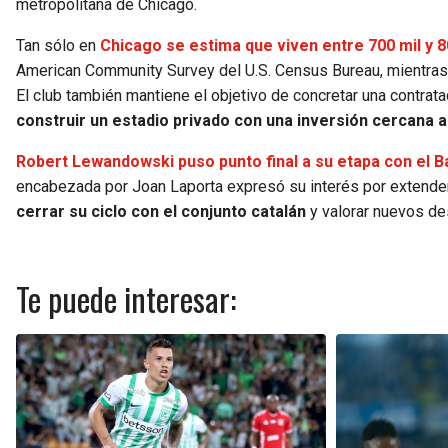
metropolitana de Chicago.
Tan sólo en
Chicago se estima que viven entre 700 mil y 
American Community Survey del U.S. Census Bureau, mientras qu
El club también mantiene el objetivo de concretar una contrat
construir un estadio privado con una inversión cercana a
Robert Lewandowski puso punto final a su etapa con el
encabezada por Joan Laporta expresó su interés por extender e
cerrar su ciclo con el conjunto catalán
y valorar nuevos des
Te puede interesar: