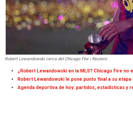
Robert Lewandowski cerca del Chicago Fire | Reuters
¿Robert Lewandowski en la MLS? Chicago Fire no es
Robert Lewandowski le pone punto final a su etapa
Agenda deportiva de hoy: partidos, estadísticas y r