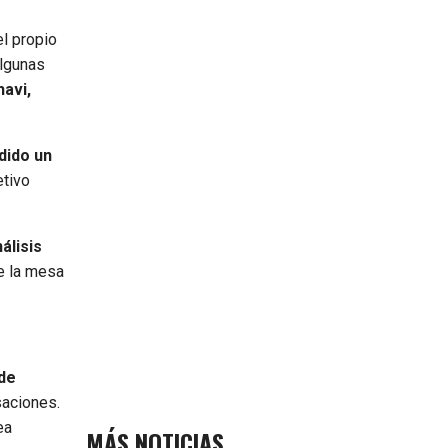
el propio
algunas
havi,
dido un
etivo
álisis
e la mesa
 de
saciones.
ea
MÁS NOTICIAS