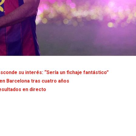
conde su interés: “Sería un fichaje fantástico”
 en Barcelona tras cuatro años
esultados en directo