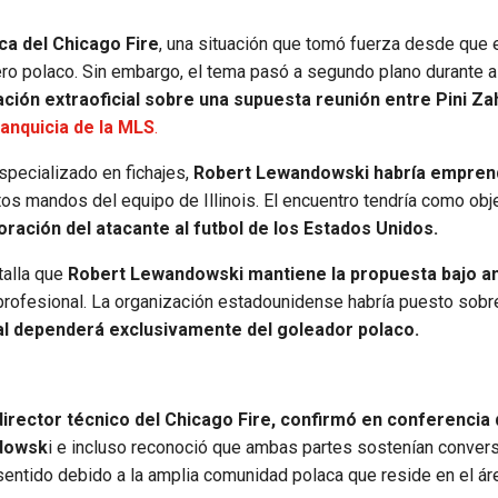
a del Chicago Fire
, una situación que tomó fuerza desde que 
tero polaco. Sin embargo, el tema pasó a segundo plano durante 
ación extraoficial sobre una supuesta reunión entre Pini Za
ranquicia de la MLS
.
specializado en fichajes,
Robert Lewandowski habría empren
tos mandos del equipo de Illinois. El encuentro tendría como obj
ración del atacante al futbol de los Estados Unidos.
talla que
Robert Lewandowski mantiene la propuesta bajo an
profesional. La organización estadounidense habría puesto sobr
nal dependerá exclusivamente del goleador polaco.
director técnico del Chicago Fire, confirmó en conferencia
ndowsk
i e incluso reconoció que ambas partes sostenían conver
sentido debido a la amplia comunidad polaca que reside en el ár