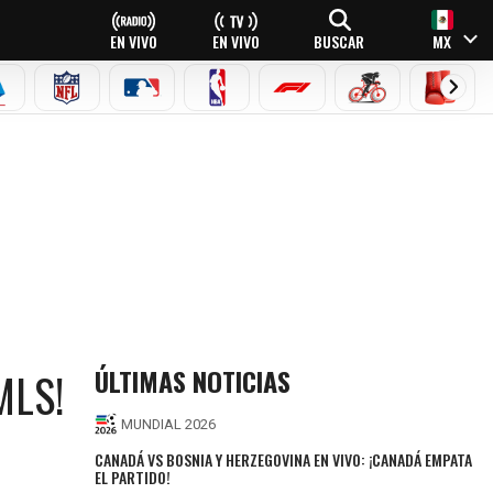
EN VIVO
EN VIVO
BUSCAR
MX
EAGUE
ERIE A
NFL
MLB
NBA
FÓRMULA 1
CICLISMO
BOXEO
ÚLTIMAS NOTICIAS
MLS!
MUNDIAL 2026
CANADÁ VS BOSNIA Y HERZEGOVINA EN VIVO: ¡CANADÁ EMPATA
EL PARTIDO!