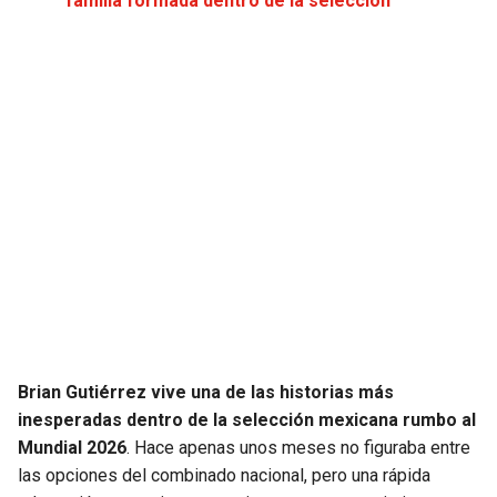
familia formada dentro de la selección
JAGUARS
WIZARDS
TITANS
WARRIORS
COWBOYS
CLIPPERS
GIANTS
LAKERS
EAGLES
SUNS
COMMANDERS
KINGS
CARDINALS
MAVERICKS
Brian Gutiérrez vive una de las historias más
inesperadas dentro de la selección mexicana rumbo al
RAMS
ROCKETS
Mundial 2026
. Hace apenas unos meses no figuraba entre
las opciones del combinado nacional, pero una rápida
49ERS
GRIZZLIES