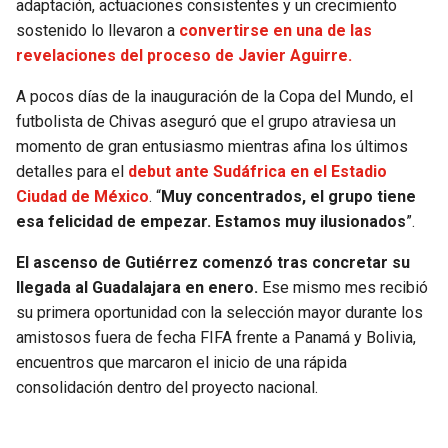
adaptación, actuaciones consistentes y un crecimiento
sostenido lo llevaron a
convertirse en una de las
SEAHAWKS
PELICANS
revelaciones del proceso de Javier Aguirre.
BEARS
SPURS
A pocos días de la inauguración de la Copa del Mundo, el
futbolista de Chivas aseguró que el grupo atraviesa un
LIONS
NUGGETS
momento de gran entusiasmo mientras afina los últimos
detalles para el
debut ante Sudáfrica en el Estadio
PACKERS
TIMBERWOLVES
Ciudad de México
. “
Muy concentrados, el grupo tiene
esa felicidad de empezar. Estamos muy ilusionados
”.
VIKINGS
THUNDER
El ascenso de Gutiérrez comenzó tras concretar su
llegada al Guadalajara en enero.
Ese mismo mes recibió
FALCONS
TRAIL BLAZERS
su primera oportunidad con la selección mayor durante los
amistosos fuera de fecha FIFA frente a Panamá y Bolivia,
PANTHERS
JAZZ
encuentros que marcaron el inicio de una rápida
consolidación dentro del proyecto nacional.
SAINTS