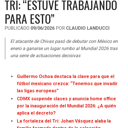
TRI: “ESTUVE TRABAJANDO
LIGA DE EXPANSIÓN MX
UEFA EUROPA LEAGUE
PARA ESTO”
RAIDERS
CAVALIERS
LEAGUES CUP
UEFA CONFERENCE LEAGUE
PUBLICADO
09/06/2026
POR
CLAUDIO LANDUCCI
MLS
CHARGERS
PISTONS
El atacante de Chivas pasó de debutar con México en
COPA LIBERTADORES
RAVENS
PACERS
enero a ganarse un lugar rumbo al Mundial 2026 tras
COPA SUDAMERICANA
una serie de actuaciones decisivas
BENGALS
BUCKS
LIGA BETPLAY
BROWNS
HAWKS
Guillermo Ochoa destaca la clave para que el
OTRAS LIGAS
fútbol mexicano crezca: “Tenemos que invadir
STEELERS
HORNETS
las ligas europeas”
CDMX suspende clases y anuncia home office
TEXANS
HEAT
por la inauguración del Mundial 2026: ¿A quién
aplica el decreto?
COLTS
MAGIC
La fortaleza del Tri: Johan Vásquez alaba la