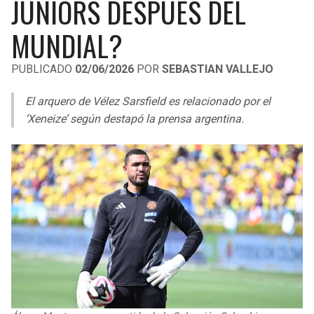
JUNIORS DESPUÉS DEL
LIGA DE EXPANSIÓN MX
UEFA EUROPA LEAGUE
MUNDIAL?
RAIDERS
CAVALIERS
LEAGUES CUP
UEFA CONFERENCE LEAGUE
PUBLICADO
02/06/2026
POR
SEBASTIAN VALLEJO
MLS
CHARGERS
PISTONS
El arquero de Vélez Sarsfield es relacionado por el
COPA LIBERTADORES
RAVENS
PACERS
‘Xeneize’ según destapó la prensa argentina.
COPA SUDAMERICANA
BENGALS
BUCKS
LIGA BETPLAY
BROWNS
HAWKS
OTRAS LIGAS
STEELERS
HORNETS
TEXANS
HEAT
COLTS
MAGIC