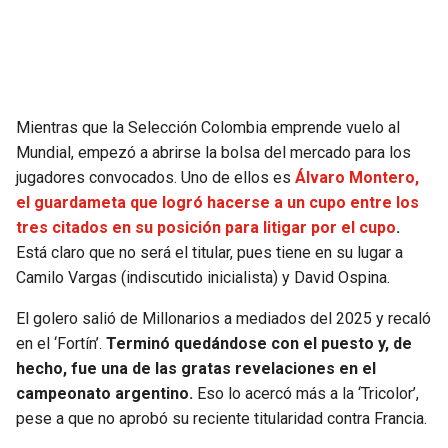
SEAHAWKS
PELICANS
BEARS
SPURS
Mientras que la Selección Colombia emprende vuelo al
LIONS
NUGGETS
Mundial, empezó a abrirse la bolsa del mercado para los
jugadores convocados. Uno de ellos es
Álvaro Montero,
PACKERS
TIMBERWOLVES
el guardameta que logró hacerse a un cupo entre los
tres citados en su posición para litigar por el cupo
.
VIKINGS
THUNDER
Está claro que no será el titular, pues tiene en su lugar a
Camilo Vargas (indiscutido inicialista) y David Ospina.
FALCONS
TRAIL BLAZERS
El golero salió de Millonarios a mediados del 2025 y recaló
en el ‘Fortín’.
Terminó quedándose con el puesto y, de
PANTHERS
JAZZ
hecho, fue una de las gratas revelaciones en el
campeonato argentino.
Eso lo acercó más a la ‘Tricolor’,
SAINTS
pese a que no aprobó su reciente titularidad contra Francia.