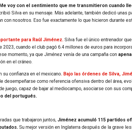
Me voy con el sentimiento que me transmitieron cuando ll
scribió Silva en su mensaje. Más adelante, también dedicó unas p
ran con nosotros. Eso fue exactamente lo que hicieron durante es
mportante para Raúl Jiménez.
Silva fue el único entrenador que
 2023, cuando el club pagó 6.4 millones de euros para incorpora
 ese momento, ya que Jiménez venía de una campaña con
apena
ión en el cráneo.
on su confianza en el mexicano
. Bajo las órdenes de Silva, Jim
 desempeñarse como referencia ofensiva dentro del área, evo
n de juego, capaz de bajar al mediocampo, asociarse con sus co
co del portugués.
adas que trabajaron juntos,
Jiménez acumuló 115 partidos ofi
sputados.
Su mejor versión en Inglaterra después de la grave les