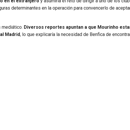
do en el extranjero
y asumiría el reto de dirigir a uno de los cl
iguras determinantes en la operación para convencerlo de aceptar
s mediático.
Diversos reportes apuntan a que Mourinho esta
al Madrid
, lo que explicaría la necesidad de Benfica de encontra