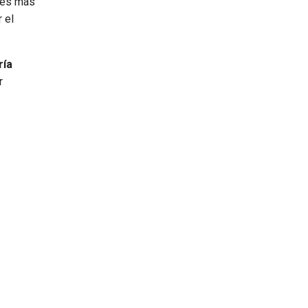
ubes más
 el
ría
r