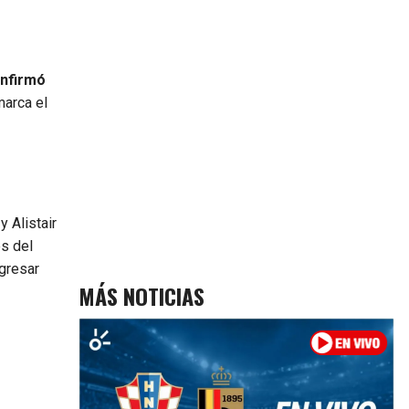
onfirmó
marca el
y Alistair
s del
egresar
MÁS NOTICIAS