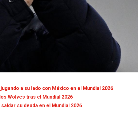
 jugando a su lado con México en el Mundial 2026
los Wolves tras el Mundial 2026
saldar su deuda en el Mundial 2026