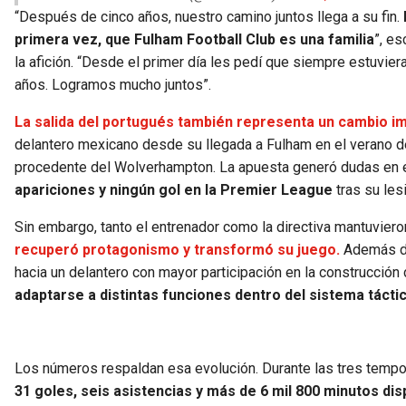
“Después de cinco años, nuestro camino juntos llega a su fin.
primera vez, que Fulham Football Club es una familia
”, e
la afición. “Desde el primer día les pedí que siempre estuvie
años. Logramos mucho juntos”.
La salida del portugués también representa un cambio i
delantero mexicano desde su llegada a Fulham en el verano de
procedente del Wolverhampton. La apuesta generó dudas en
apariciones y ningún gol en la Premier League
tras su les
Sin embargo, tanto el entrenador como la directiva mantuvier
recuperó protagonismo y transformó su juego.
Además de
hacia un delantero con mayor participación en la construcció
adaptarse a distintas funciones dentro del sistema tácti
Los números respaldan esa evolución. Durante las tres tempor
31 goles, seis asistencias y más de 6 mil 800 minutos di