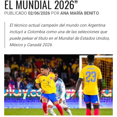
EL MUNDIAL 2026”
LIGA DE EXPANSIÓN MX
UEFA EUROPA LEAGUE
PUBLICADO
02/06/2026
POR
ANA MARÍA BENITO
RAIDERS
CAVALIERS
LEAGUES CUP
UEFA CONFERENCE LEAGUE
El técnico actual campeón del mundo con Argentina
MLS
CHARGERS
PISTONS
incluyó a Colombia como una de las selecciones que
puede pelear el título en el Mundial de Estados Unidos,
COPA LIBERTADORES
RAVENS
PACERS
México y Canadá 2026.
COPA SUDAMERICANA
BENGALS
BUCKS
LIGA BETPLAY
BROWNS
HAWKS
OTRAS LIGAS
STEELERS
HORNETS
TEXANS
HEAT
COLTS
MAGIC