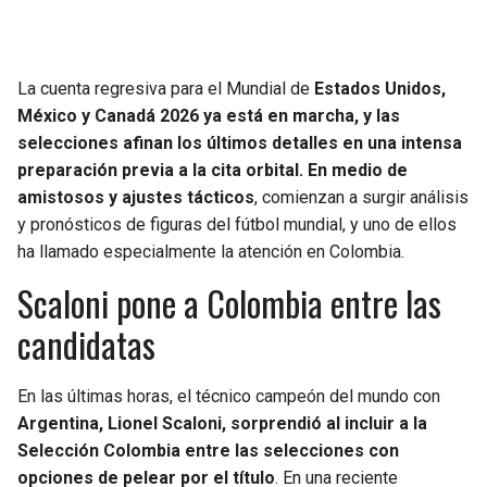
SEAHAWKS
PELICANS
La cuenta regresiva para el Mundial de
Estados Unidos,
BEARS
SPURS
México y Canadá 2026 ya está en marcha, y las
selecciones afinan los últimos detalles en una intensa
LIONS
NUGGETS
preparación previa a la cita orbital. En medio de
amistosos y ajustes tácticos
, comienzan a surgir análisis
PACKERS
TIMBERWOLVES
y pronósticos de figuras del fútbol mundial, y uno de ellos
ha llamado especialmente la atención en Colombia.
VIKINGS
THUNDER
Scaloni pone a Colombia entre las
FALCONS
TRAIL BLAZERS
candidatas
PANTHERS
JAZZ
En las últimas horas, el técnico campeón del mundo con
Argentina, Lionel Scaloni, sorprendió al incluir a la
SAINTS
Selección Colombia entre las selecciones con
opciones de pelear por el título
. En una reciente