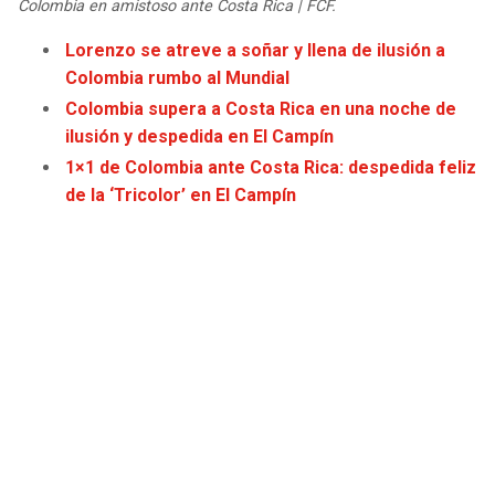
Colombia en amistoso ante Costa Rica | FCF.
JAGUARS
WIZARDS
Lorenzo se atreve a soñar y llena de ilusión a
Colombia rumbo al Mundial
TITANS
WARRIORS
Colombia supera a Costa Rica en una noche de
COWBOYS
CLIPPERS
ilusión y despedida en El Campín
1×1 de Colombia ante Costa Rica: despedida feliz
GIANTS
LAKERS
de la ‘Tricolor’ en El Campín
EAGLES
SUNS
COMMANDERS
KINGS
CARDINALS
MAVERICKS
RAMS
ROCKETS
49ERS
GRIZZLIES