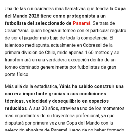
Una de las curiosidades más llamativas que tendrá la
Copa
SEAHAWKS
PELICANS
del Mundo 2026 tiene como protagonista a un
futbolista del seleccionado de
Panamá
. Se trata de
BEARS
SPURS
César Yánis, quien llegará al torneo con el particular registro
de ser el jugador más bajo de toda la competencia. El
LIONS
NUGGETS
talentoso mediapunta, actualmente en Cobresal de la
primera división de Chile, mide apenas 1.60 metros y se
PACKERS
TIMBERWOLVES
transformará en una verdadera excepción dentro de un
torneo dominado generalmente por futbolistas de gran
VIKINGS
THUNDER
porte físico.
Más allá de la estadística,
Yánis ha sabido construir una
FALCONS
TRAIL BLAZERS
carrera importante gracias a sus condiciones
técnicas, velocidad y desequilibrio en espacios
PANTHERS
JAZZ
reducidos
. A sus 30 años, atraviesa uno de los momentos
más importantes de su trayectoria profesional, ya que
SAINTS
disputará por primera vez una Copa del Mundo con la
selección absoluta de Panamá, luego de no haber formado