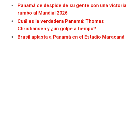
Panamá se despide de su gente con una victoria
JAGUARS
WIZARDS
rumbo al Mundial 2026
TITANS
WARRIORS
Cuál es la verdadera Panamá: Thomas
Christiansen y ¿un golpe a tiempo?
COWBOYS
CLIPPERS
Brasil aplasta a Panamá en el Estadio Maracaná
GIANTS
LAKERS
EAGLES
SUNS
COMMANDERS
KINGS
CARDINALS
MAVERICKS
RAMS
ROCKETS
49ERS
GRIZZLIES