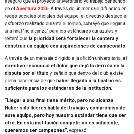
aseguró que el proyecto universitario ya trabaja pensando
en el
Apertura 2026
. A través de un mensaje difundido en
SEAHAWKS
PELICANS
redes sociales oficiales del equipo, el directivo destacó el
esfuerzo realizado durante el torneo, subrayó que llegar a
BEARS
SPURS
una final “no alcanza” para los estándares auriazules y
reiteró que
la prioridad será fortalecer la cantera y
LIONS
NUGGETS
construir un equipo con aspiraciones de campeonato.
A través de un mensaje dirigido a la afición universitaria,
el
PACKERS
TIMBERWOLVES
directivo reconoció el dolor que dejó la derrota en la
disputa por el título
y señaló que dentro del club existe
VIKINGS
THUNDER
plena conciencia de que
haber llegado a la final no es
suficiente para los estándares de la institución.
FALCONS
TRAIL BLAZERS
“Llegar a una final tiene mérito, pero no alcanza.
PANTHERS
JAZZ
Haber sido líderes habla del trabajo y compromiso de
este equipo, pero hoy nuestro estándar tiene que ser
SAINTS
otro. En esta institución competir no es suficiente,
queremos ser campeones”
, expresó.