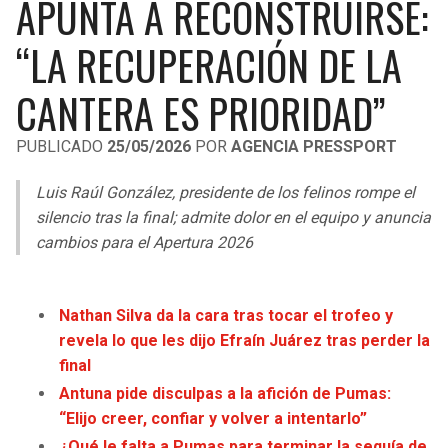
APUNTA A RECONSTRUIRSE:
LIGA DE EXPANSIÓN MX
UEFA EUROPA LEAGUE
“LA RECUPERACIÓN DE LA
RAIDERS
CAVALIERS
LEAGUES CUP
UEFA CONFERENCE LEAGUE
CANTERA ES PRIORIDAD”
MLS
CHARGERS
PISTONS
PUBLICADO
25/05/2026
POR
AGENCIA PRESSPORT
COPA LIBERTADORES
RAVENS
PACERS
Luis Raúl González, presidente de los felinos rompe el
COPA SUDAMERICANA
BENGALS
BUCKS
silencio tras la final; admite dolor en el equipo y anuncia
LIGA BETPLAY
cambios para el Apertura 2026
BROWNS
HAWKS
OTRAS LIGAS
STEELERS
HORNETS
Nathan Silva da la cara tras tocar el trofeo y
revela lo que les dijo Efraín Juárez tras perder la
TEXANS
HEAT
final
Antuna pide disculpas a la afición de Pumas:
COLTS
MAGIC
“Elijo creer, confiar y volver a intentarlo”
¿Qué le falta a Pumas para terminar la sequía de