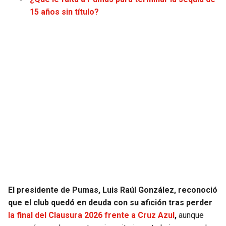
JAGUARS
WIZARDS
15 años sin título?
TITANS
WARRIORS
COWBOYS
CLIPPERS
GIANTS
LAKERS
EAGLES
SUNS
COMMANDERS
KINGS
CARDINALS
MAVERICKS
El presidente de Pumas, Luis Raúl González, reconoció
RAMS
ROCKETS
que el club quedó en deuda con su afición tras perder
la final del Clausura 2026 frente a Cruz Azul
,
aunque
49ERS
GRIZZLIES