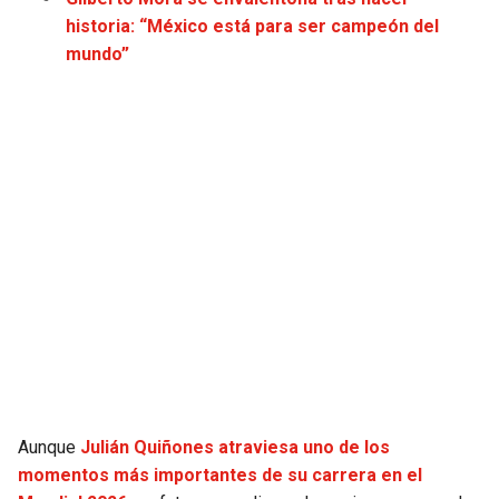
JAGUARS
WIZARDS
historia: “México está para ser campeón del
mundo”
TITANS
WARRIORS
COWBOYS
CLIPPERS
GIANTS
LAKERS
EAGLES
SUNS
COMMANDERS
KINGS
CARDINALS
MAVERICKS
RAMS
ROCKETS
Aunque
Julián Quiñones atraviesa uno de los
momentos más importantes de su carrera en el
49ERS
GRIZZLIES