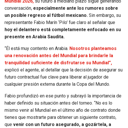
Mundial 2026,
su futuro a mediano plazo sigue generando
conversación,
especialmente ante los rumores sobre
SEAHAWKS
PELICANS
un posible regreso al fútbol mexicano.
Sin embargo, su
representante Fabio Marín ‘Pilo’ fue claro al señalar que
BEARS
SPURS
hoy el delantero está completamente enfocado en su
presente en Arabia Saudita.
LIONS
NUGGETS
“Él está muy contento en Arabia.
Nosotros planteamos
una renovación antes del Mundial para brindarle la
PACKERS
TIMBERWOLVES
tranquilidad suficiente de disfrutarse su Mundial”,
explicó el agente, al detallar que la decisión de asegurar su
VIKINGS
THUNDER
futuro contractual fue clave para liberar al jugador de
cualquier presión externa durante la Copa del Mundo.
FALCONS
TRAIL BLAZERS
Fabio profundizó en ese punto y subrayó la importancia de
PANTHERS
JAZZ
haber definido su situación antes del torneo. “No es lo
mismo venir al Mundial en el último año de contrato donde
SAINTS
tienes que mostrarte para obtener un siguiente contrato,
que
venir con un futuro asegurado, a gozártela, a