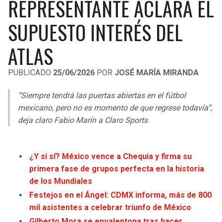
REPRESENTANTE ACLARA EL
LIGA DE EXPANSIÓN MX
UEFA EUROPA LEAGUE
SUPUESTO INTERÉS DEL
RAIDERS
CAVALIERS
LEAGUES CUP
UEFA CONFERENCE LEAGUE
ATLAS
MLS
CHARGERS
PISTONS
PUBLICADO
25/06/2026
POR
JOSÉ MARÍA MIRANDA
COPA LIBERTADORES
RAVENS
PACERS
“Siempre tendrá las puertas abiertas en el fútbol
COPA SUDAMERICANA
BENGALS
BUCKS
mexicano, pero no es momento de que regrese todavía”,
LIGA BETPLAY
deja claro Fabio Marín a Claro Sports
BROWNS
HAWKS
OTRAS LIGAS
STEELERS
HORNETS
¿Y si sí? México vence a Chequia y firma su
primera fase de grupos perfecta en la historia
TEXANS
HEAT
de los Mundiales
Festejos en el Ángel: CDMX informa, más de 800
COLTS
MAGIC
mil asistentes a celebrar triunfo de México
Gilberto Mora se envalentona tras hacer