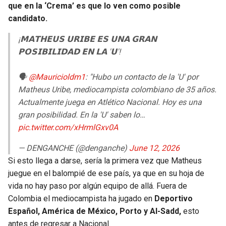
que en la ‘Crema’ es que lo ven como posible
candidato.
¡𝗠𝗔𝗧𝗛𝗘𝗨𝗦 𝗨𝗥𝗜𝗕𝗘 𝗘𝗦 𝗨𝗡𝗔 𝗚𝗥𝗔𝗡
𝗣𝗢𝗦𝗜𝗕𝗜𝗟𝗜𝗗𝗔𝗗 𝗘𝗡 𝗟𝗔 '𝗨'!
🗣️
@Mauricioldm1
: "Hubo un contacto de la 'U' por
Matheus Uribe, mediocampista colombiano de 35 años.
Actualmente juega en Atlético Nacional. Hoy es una
gran posibilidad. En la 'U' saben lo…
pic.twitter.com/xHrmlGxv0A
— DENGANCHE (@denganche)
June 12, 2026
Si esto llega a darse, sería la primera vez que Matheus
juegue en el balompié de ese país, ya que en su hoja de
vida no hay paso por algún equipo de allá. Fuera de
Colombia el mediocampista ha jugado en
Deportivo
Español, América de México, Porto y Al-Sadd,
esto
antes de regresar a Nacional.