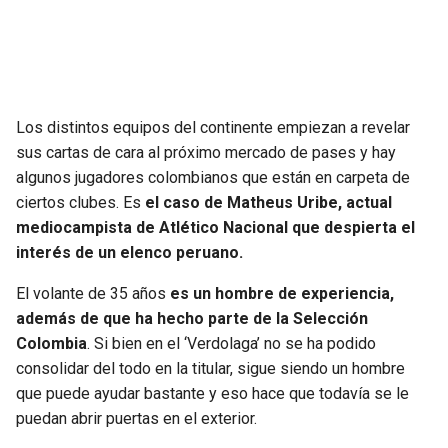
SEAHAWKS
PELICANS
BEARS
SPURS
Los distintos equipos del continente empiezan a revelar
LIONS
NUGGETS
sus cartas de cara al próximo mercado de pases y hay
algunos jugadores colombianos que están en carpeta de
PACKERS
TIMBERWOLVES
ciertos clubes. Es
el caso de Matheus Uribe, actual
mediocampista de Atlético Nacional que despierta el
VIKINGS
THUNDER
interés de un elenco peruano.
El volante de 35 años
es un hombre de experiencia,
FALCONS
TRAIL BLAZERS
además de que ha hecho parte de la Selección
Colombia
. Si bien en el ‘Verdolaga’ no se ha podido
PANTHERS
JAZZ
consolidar del todo en la titular, sigue siendo un hombre
que puede ayudar bastante y eso hace que todavía se le
SAINTS
puedan abrir puertas en el exterior.