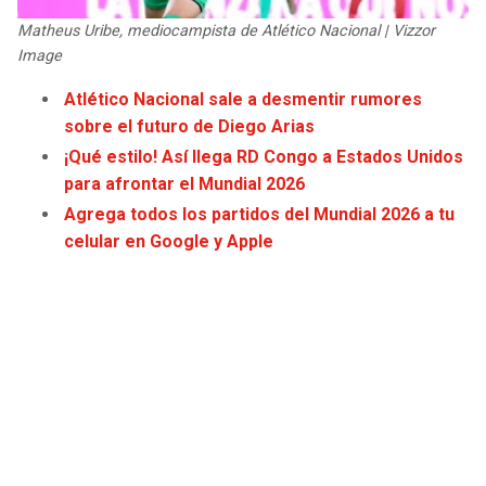
JAGUARS
WIZARDS
Matheus Uribe, mediocampista de Atlético Nacional | Vizzor
Image
TITANS
WARRIORS
Atlético Nacional sale a desmentir rumores
sobre el futuro de Diego Arias
COWBOYS
CLIPPERS
¡Qué estilo! Así llega RD Congo a Estados Unidos
para afrontar el Mundial 2026
GIANTS
LAKERS
Agrega todos los partidos del Mundial 2026 a tu
celular en Google y Apple
EAGLES
SUNS
COMMANDERS
KINGS
CARDINALS
MAVERICKS
RAMS
ROCKETS
49ERS
GRIZZLIES