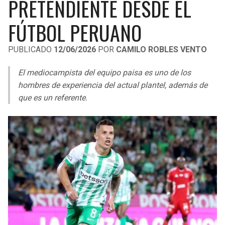
PRETENDIENTE DESDE EL
LIGA DE EXPANSIÓN MX
UEFA EUROPA LEAGUE
FÚTBOL PERUANO
RAIDERS
CAVALIERS
LEAGUES CUP
UEFA CONFERENCE LEAGUE
PUBLICADO
12/06/2026
POR
CAMILO ROBLES VENTO
MLS
CHARGERS
PISTONS
El mediocampista del equipo paisa es uno de los
COPA LIBERTADORES
RAVENS
PACERS
hombres de experiencia del actual plantel, además de
COPA SUDAMERICANA
que es un referente.
BENGALS
BUCKS
LIGA BETPLAY
BROWNS
HAWKS
OTRAS LIGAS
STEELERS
HORNETS
TEXANS
HEAT
COLTS
MAGIC