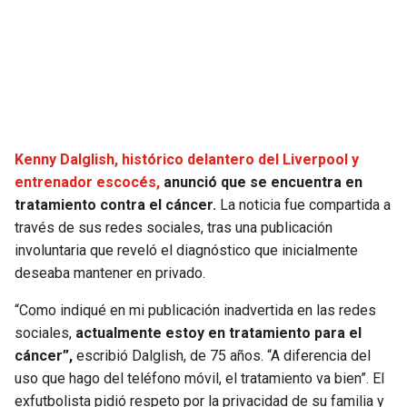
SEAHAWKS
PELICANS
BEARS
SPURS
LIONS
NUGGETS
Kenny Dalglish, histórico delantero del Liverpool y
PACKERS
TIMBERWOLVES
entrenador escocés,
anunció que se encuentra en
tratamiento contra el cáncer.
La noticia fue compartida a
VIKINGS
THUNDER
través de sus redes sociales, tras una publicación
involuntaria que reveló el diagnóstico que inicialmente
FALCONS
TRAIL BLAZERS
deseaba mantener en privado.
“Como indiqué en mi publicación inadvertida en las redes
PANTHERS
JAZZ
sociales,
actualmente estoy en tratamiento para el
cáncer”,
escribió Dalglish, de 75 años. “A diferencia del
SAINTS
uso que hago del teléfono móvil, el tratamiento va bien”. El
exfutbolista pidió respeto por la privacidad de su familia y