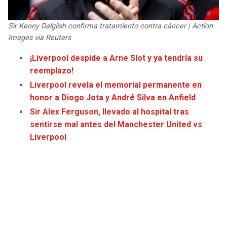
JAGUARS
WIZARDS
Sir Kenny Dalglish confirma tratamiento contra cáncer | Action
TITANS
WARRIORS
Images via Reuters
¡Liverpool despide a Arne Slot y ya tendría su
COWBOYS
CLIPPERS
reemplazo!
Liverpool revela el memorial permanente en
GIANTS
LAKERS
honor a Diogo Jota y André Silva en Anfield
Sir Alex Ferguson, llevado al hospital tras
EAGLES
SUNS
sentirse mal antes del Manchester United vs
Liverpool
COMMANDERS
KINGS
CARDINALS
MAVERICKS
RAMS
ROCKETS
49ERS
GRIZZLIES