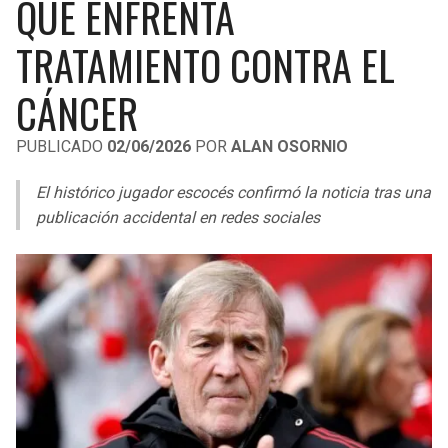
QUE ENFRENTA
LIGA DE EXPANSIÓN MX
UEFA EUROPA LEAGUE
TRATAMIENTO CONTRA EL
RAIDERS
CAVALIERS
LEAGUES CUP
UEFA CONFERENCE LEAGUE
CÁNCER
MLS
CHARGERS
PISTONS
PUBLICADO
02/06/2026
POR
ALAN OSORNIO
COPA LIBERTADORES
RAVENS
PACERS
El histórico jugador escocés confirmó la noticia tras una
COPA SUDAMERICANA
BENGALS
BUCKS
publicación accidental en redes sociales
LIGA BETPLAY
BROWNS
HAWKS
OTRAS LIGAS
STEELERS
HORNETS
TEXANS
HEAT
COLTS
MAGIC