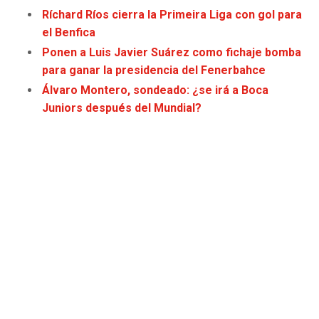
JAGUARS
WIZARDS
Ríchard Ríos cierra la Primeira Liga con gol para
el Benfica
TITANS
WARRIORS
Ponen a Luis Javier Suárez como fichaje bomba
para ganar la presidencia del Fenerbahce
COWBOYS
CLIPPERS
Álvaro Montero, sondeado: ¿se irá a Boca
Juniors después del Mundial?
GIANTS
LAKERS
EAGLES
SUNS
COMMANDERS
KINGS
CARDINALS
MAVERICKS
RAMS
ROCKETS
49ERS
GRIZZLIES