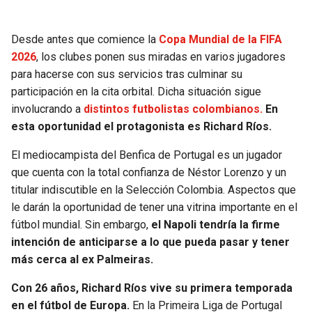
SEAHAWKS
PELICANS
Desde antes que comience la
Copa Mundial de la FIFA
2026
, los clubes ponen sus miradas en varios jugadores
BEARS
SPURS
para hacerse con sus servicios tras culminar su
participación en la cita orbital. Dicha situación sigue
LIONS
NUGGETS
involucrando a
distintos futbolistas colombianos.
En
esta oportunidad el protagonista es Richard Ríos.
PACKERS
TIMBERWOLVES
El mediocampista del Benfica de Portugal es un jugador
VIKINGS
THUNDER
que cuenta con la total confianza de Néstor Lorenzo y un
titular indiscutible en la Selección Colombia. Aspectos que
le darán la oportunidad de tener una vitrina importante en el
FALCONS
TRAIL BLAZERS
fútbol mundial. Sin embargo,
el Napoli tendría la firme
intención de anticiparse a lo que pueda pasar y tener
PANTHERS
JAZZ
más cerca al ex Palmeiras.
SAINTS
Con 26 años, Richard Ríos vive su primera temporada
en el fútbol de Europa.
En la Primeira Liga de Portugal