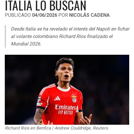
ITALIA LO BUSCAN
LIGA DE EXPANSIÓN MX
UEFA EUROPA LEAGUE
PUBLICADO
04/06/2026
POR
NICOLÁS CADENA
RAIDERS
CAVALIERS
LEAGUES CUP
UEFA CONFERENCE LEAGUE
Desde Italia se ha revelado el interés del Napoli en fichar
MLS
CHARGERS
PISTONS
al volante colombiano Richard Ríos finalizado el
Mundial 2026.
COPA LIBERTADORES
RAVENS
PACERS
COPA SUDAMERICANA
BENGALS
BUCKS
LIGA BETPLAY
BROWNS
HAWKS
OTRAS LIGAS
STEELERS
HORNETS
TEXANS
HEAT
COLTS
MAGIC
Richard Ríos en Benfica | Andrew Couldridge, Reuters.