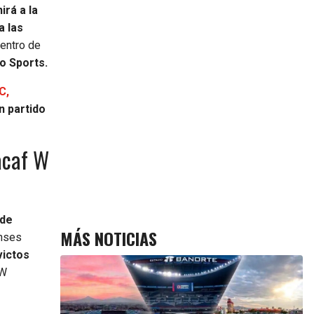
irá a la
a las
entro de
o Sports.
C,
 partido
acaf W
 de
MÁS NOTICIAS
enses
victos
 W