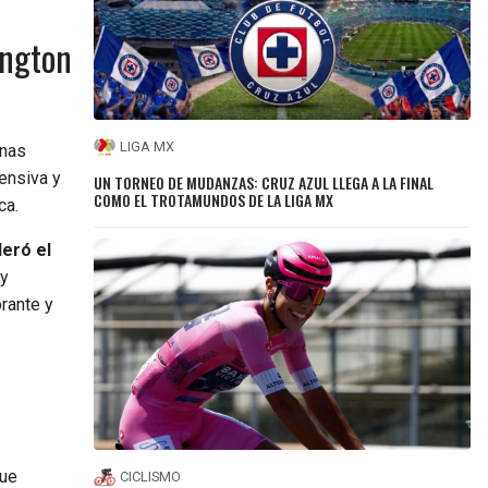
ington
LIGA MX
nas
ensiva y
UN TORNEO DE MUDANZAS: CRUZ AZUL LLEGA A LA FINAL
COMO EL TROTAMUNDOS DE LA LIGA MX
ca.
deró el
 y
rante y
que
CICLISMO