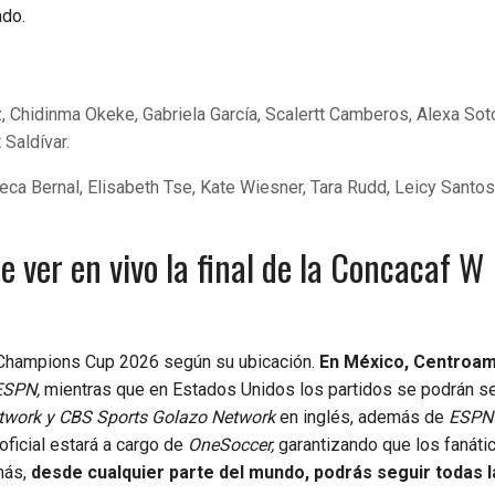
ado.
, Chidinma Okeke, Gabriela García, Scalertt Camberos, Alexa Sot
Saldívar.
eca Bernal, Elisabeth Tse, Kate Wiesner, Tara Rudd, Leicy Santos
 ver en vivo la final de la Concacaf W
 W Champions Cup 2026 según su ubicación.
En México, Centroam
ESPN,
mientras que en Estados Unidos los partidos se podrán se
twork y CBS Sports Golazo Network
en inglés, además de
ESPN 
oficial estará a cargo de
OneSoccer,
garantizando que los fanáti
más,
desde cualquier parte del mundo, podrás seguir todas l