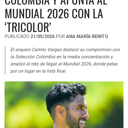
LIGA DE EXPANSIÓN MX
UEFA EUROPA LEAGUE
MUNDIAL 2026 CON LA
RAIDERS
CAVALIERS
LEAGUES CUP
UEFA CONFERENCE LEAGUE
‘TRICOLOR’
MLS
CHARGERS
PISTONS
PUBLICADO
21/05/2026
POR
ANA MARÍA BENITO
COPA LIBERTADORES
RAVENS
PACERS
El arquero Camilo Vargas destacó su compromiso con
COPA SUDAMERICANA
la Selección Colombia en la media concentración y
BENGALS
BUCKS
analizó el reto de llegar al Mundial 2026, donde pelea
LIGA BETPLAY
por un lugar en la lista final.
BROWNS
HAWKS
OTRAS LIGAS
STEELERS
HORNETS
TEXANS
HEAT
COLTS
MAGIC