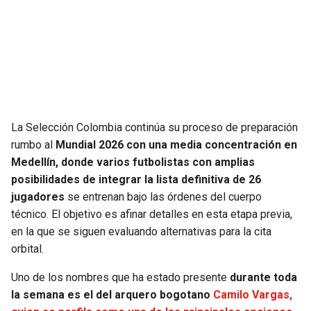
SEAHAWKS
PELICANS
BEARS
SPURS
LIONS
NUGGETS
La Selección Colombia continúa su proceso de preparación
PACKERS
TIMBERWOLVES
rumbo al
Mundial 2026 con una media concentración en
Medellín, donde varios futbolistas con amplias
VIKINGS
THUNDER
posibilidades de integrar la lista definitiva de 26
jugadores
se entrenan bajo las órdenes del cuerpo
FALCONS
TRAIL BLAZERS
técnico. El objetivo es afinar detalles en esta etapa previa,
en la que se siguen evaluando alternativas para la cita
PANTHERS
JAZZ
orbital.
Uno de los nombres que ha estado presente
durante toda
SAINTS
la semana es el del arquero bogotano
Camilo Vargas,