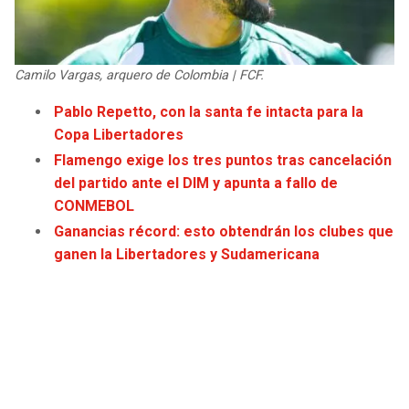
JAGUARS
WIZARDS
TITANS
WARRIORS
Camilo Vargas, arquero de Colombia | FCF.
Pablo Repetto, con la santa fe intacta para la
COWBOYS
CLIPPERS
Copa Libertadores
GIANTS
LAKERS
Flamengo exige los tres puntos tras cancelación
del partido ante el DIM y apunta a fallo de
CONMEBOL
EAGLES
SUNS
Ganancias récord: esto obtendrán los clubes que
ganen la Libertadores y Sudamericana
COMMANDERS
KINGS
CARDINALS
MAVERICKS
RAMS
ROCKETS
49ERS
GRIZZLIES