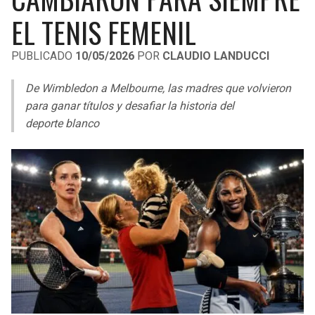
LIGA DE EXPANSIÓN MX
UEFA EUROPA LEAGUE
EL TENIS FEMENIL
RAIDERS
CAVALIERS
LEAGUES CUP
UEFA CONFERENCE LEAGUE
PUBLICADO
10/05/2026
POR
CLAUDIO LANDUCCI
MLS
CHARGERS
PISTONS
De Wimbledon a Melbourne, las madres que volvieron
COPA LIBERTADORES
para ganar títulos y desafiar la historia del
RAVENS
PACERS
deporte blanco
COPA SUDAMERICANA
BENGALS
BUCKS
LIGA BETPLAY
BROWNS
HAWKS
OTRAS LIGAS
STEELERS
HORNETS
TEXANS
HEAT
COLTS
MAGIC