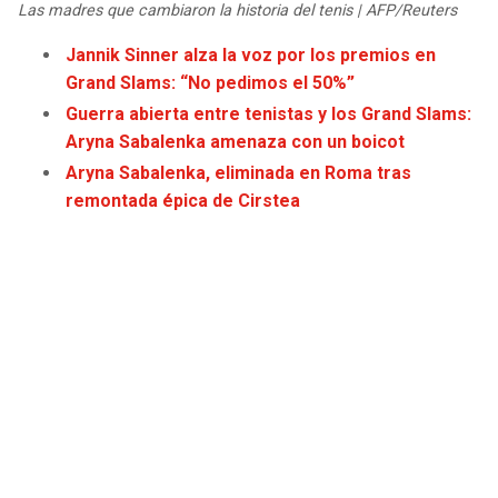
Las madres que cambiaron la historia del tenis | AFP/Reuters
JAGUARS
WIZARDS
Jannik Sinner alza la voz por los premios en
TITANS
WARRIORS
Grand Slams: “No pedimos el 50%”
Guerra abierta entre tenistas y los Grand Slams:
COWBOYS
CLIPPERS
Aryna Sabalenka amenaza con un boicot
Aryna Sabalenka, eliminada en Roma tras
GIANTS
LAKERS
remontada épica de Cirstea
EAGLES
SUNS
COMMANDERS
KINGS
CARDINALS
MAVERICKS
RAMS
ROCKETS
49ERS
GRIZZLIES