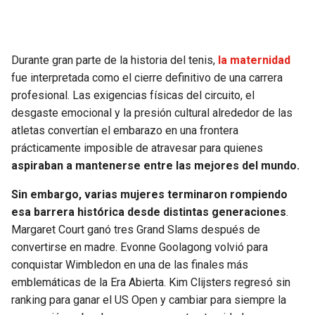
SEAHAWKS
PELICANS
Durante gran parte de la historia del tenis,
la maternidad
BEARS
SPURS
fue interpretada como el cierre definitivo de una carrera
profesional. Las exigencias físicas del circuito, el
LIONS
NUGGETS
desgaste emocional y la presión cultural alrededor de las
atletas convertían el embarazo en una frontera
PACKERS
TIMBERWOLVES
prácticamente imposible de atravesar para quienes
aspiraban a mantenerse entre las mejores del mundo.
VIKINGS
THUNDER
Sin embargo, varias mujeres terminaron rompiendo
FALCONS
TRAIL BLAZERS
esa barrera histórica desde distintas generaciones
.
Margaret Court ganó tres Grand Slams después de
PANTHERS
JAZZ
convertirse en madre. Evonne Goolagong volvió para
conquistar Wimbledon en una de las finales más
emblemáticas de la Era Abierta. Kim Clijsters regresó sin
SAINTS
ranking para ganar el US Open y cambiar para siempre la