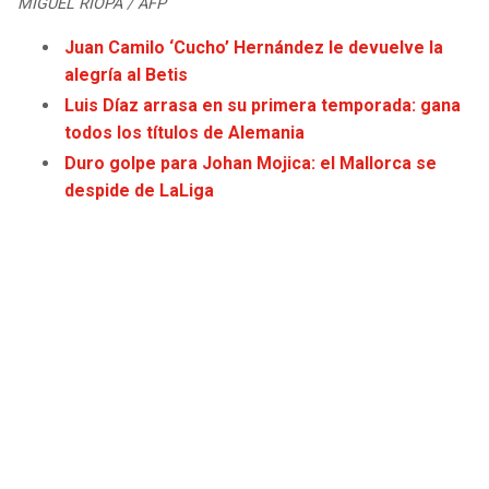
MIGUEL RIOPA / AFP
JAGUARS
WIZARDS
Juan Camilo ‘Cucho’ Hernández le devuelve la
alegría al Betis
TITANS
WARRIORS
Luis Díaz arrasa en su primera temporada: gana
todos los títulos de Alemania
COWBOYS
CLIPPERS
Duro golpe para Johan Mojica: el Mallorca se
despide de LaLiga
GIANTS
LAKERS
EAGLES
SUNS
COMMANDERS
KINGS
CARDINALS
MAVERICKS
RAMS
ROCKETS
49ERS
GRIZZLIES