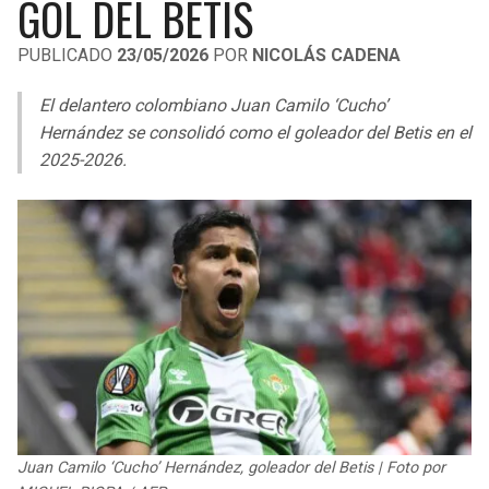
GOL DEL BETIS
LIGA DE EXPANSIÓN MX
UEFA EUROPA LEAGUE
PUBLICADO
23/05/2026
POR
NICOLÁS CADENA
RAIDERS
CAVALIERS
LEAGUES CUP
UEFA CONFERENCE LEAGUE
El delantero colombiano Juan Camilo ‘Cucho’
MLS
CHARGERS
PISTONS
Hernández se consolidó como el goleador del Betis en el
2025-2026.
COPA LIBERTADORES
RAVENS
PACERS
COPA SUDAMERICANA
BENGALS
BUCKS
LIGA BETPLAY
BROWNS
HAWKS
OTRAS LIGAS
STEELERS
HORNETS
TEXANS
HEAT
COLTS
MAGIC
Juan Camilo ‘Cucho’ Hernández, goleador del Betis | Foto por