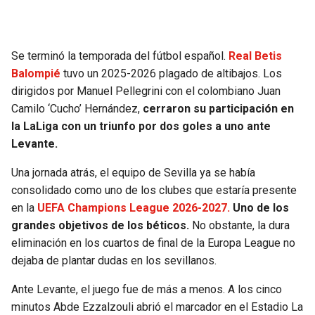
SEAHAWKS
PELICANS
Se terminó la temporada del fútbol español.
Real Betis
BEARS
SPURS
Balompié
tuvo un 2025-2026 plagado de altibajos. Los
dirigidos por Manuel Pellegrini con el colombiano Juan
LIONS
NUGGETS
Camilo ‘Cucho’ Hernández,
cerraron su participación en
la LaLiga con un triunfo por dos goles a uno ante
PACKERS
TIMBERWOLVES
Levante.
Una jornada atrás, el equipo de Sevilla ya se había
VIKINGS
THUNDER
consolidado como uno de los clubes que estaría presente
en la
UEFA Champions League 2026-2027.
Uno de los
FALCONS
TRAIL BLAZERS
grandes objetivos de los béticos.
No obstante, la dura
eliminación en los cuartos de final de la Europa League no
PANTHERS
JAZZ
dejaba de plantar dudas en los sevillanos.
SAINTS
Ante Levante, el juego fue de más a menos. A los cinco
minutos Abde Ezzalzouli abrió el marcador en el Estadio La