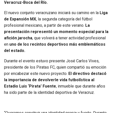
Veracruz-Boca del Río.
SEAHAWKS
PELICANS
El nuevo conjunto veracruzano iniciará su camino en la
Liga
de Expansión MX
, la segunda categoría del fútbol
BEARS
SPURS
profesional mexicano, a partir de este verano.
La
presentación representó un momento especial para la
LIONS
NUGGETS
afición jarocha
, que volverá a tener actividad profesional
en
uno de los recintos deportivos más emblemáticos
PACKERS
TIMBERWOLVES
del estado.
Durante el evento estuvo presente José Carlos Vives,
VIKINGS
THUNDER
presidente de los Piratas FC, quien compartió su emoción
por encabezar este nuevo proyecto.
El directivo destacó
FALCONS
TRAIL BLAZERS
la importancia de devolverle vida futbolística al
Estadio Luis ‘Pirata’ Fuente
, inmueble que durante años
PANTHERS
JAZZ
ha sido parte de la identidad deportiva de Veracruz.
SAINTS
“Queremos construir una identidad propia y fuerte. Durante