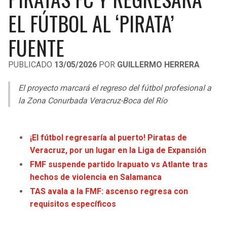
LIGA DE EXPANSIÓN MX
UEFA EUROPA LEAGUE
EL FÚTBOL AL ‘PIRATA’
RAIDERS
CAVALIERS
LEAGUES CUP
UEFA CONFERENCE LEAGUE
FUENTE
MLS
CHARGERS
PISTONS
PUBLICADO
13/05/2026
POR
GUILLERMO HERRERA
COPA LIBERTADORES
RAVENS
PACERS
El proyecto marcará el regreso del fútbol profesional a
COPA SUDAMERICANA
la Zona Conurbada Veracruz-Boca del Río
BENGALS
BUCKS
LIGA BETPLAY
BROWNS
HAWKS
¡El fútbol regresaría al puerto! Piratas de
OTRAS LIGAS
Veracruz, por un lugar en la Liga de Expansión
STEELERS
HORNETS
FMF suspende partido Irapuato vs Atlante tras
hechos de violencia en Salamanca
TEXANS
HEAT
TAS avala a la FMF: ascenso regresa con
requisitos específicos
COLTS
MAGIC