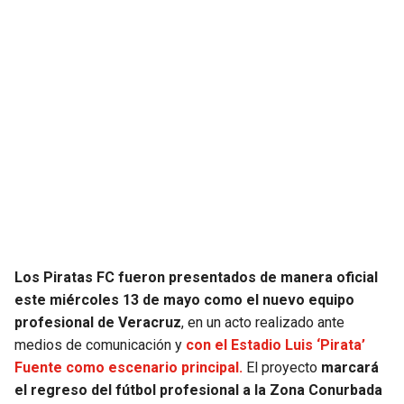
JAGUARS
WIZARDS
TITANS
WARRIORS
COWBOYS
CLIPPERS
GIANTS
LAKERS
EAGLES
SUNS
COMMANDERS
KINGS
Los Piratas FC fueron presentados de manera oficial
CARDINALS
MAVERICKS
este miércoles 13 de mayo como el nuevo equipo
profesional de Veracruz
, en un acto realizado ante
medios de comunicación y
con el Estadio Luis ‘Pirata’
RAMS
ROCKETS
Fuente como escenario principal.
El proyecto
marcará
el regreso del fútbol profesional a la Zona Conurbada
49ERS
GRIZZLIES