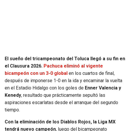
SEAHAWKS
PELICANS
BEARS
SPURS
LIONS
NUGGETS
PACKERS
TIMBERWOLVES
El sueño del tricampeonato del Toluca llegó a su fin en
el Clausura 2026.
Pachuca eliminó al vigente
VIKINGS
THUNDER
bicampeón con un 3-0 global
en los cuartos de final,
después de imponerse 1-0 en la ida y encaminar la vuelta
FALCONS
TRAIL BLAZERS
en el Estadio Hidalgo con los goles de
Enner Valencia y
Kenedy
, resultado que prácticamente sepultó las
aspiraciones escarlatas desde el arranque del segundo
PANTHERS
JAZZ
tiempo.
SAINTS
Con la eliminación de los Diablos Rojos, la Liga MX
tendrá nuevo campeón
, luego del bicampeonato