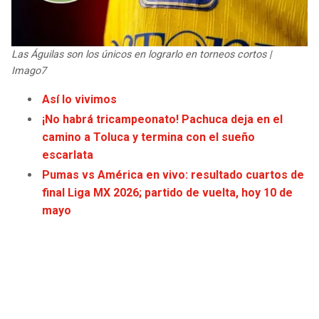
JAGUARS
WIZARDS
TITANS
WARRIORS
Las Águilas son los únicos en lograrlo en torneos cortos |
Imago7
COWBOYS
CLIPPERS
Así lo vivimos
¡No habrá tricampeonato! Pachuca deja en el
GIANTS
LAKERS
camino a Toluca y termina con el sueño
escarlata
EAGLES
SUNS
Pumas vs América en vivo: resultado cuartos de
final Liga MX 2026; partido de vuelta, hoy 10 de
COMMANDERS
KINGS
mayo
CARDINALS
MAVERICKS
RAMS
ROCKETS
49ERS
GRIZZLIES