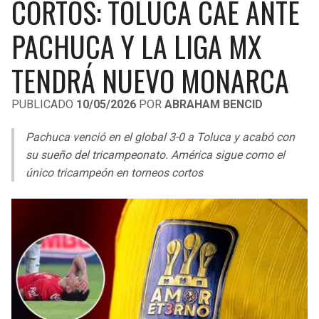
CORTOS: TOLUCA CAE ANTE
LIGA DE EXPANSIÓN MX
UEFA EUROPA LEAGUE
PACHUCA Y LA LIGA MX
RAIDERS
CAVALIERS
LEAGUES CUP
UEFA CONFERENCE LEAGUE
TENDRÁ NUEVO MONARCA
MLS
CHARGERS
PISTONS
PUBLICADO
10/05/2026
POR
ABRAHAM BENCID
COPA LIBERTADORES
RAVENS
PACERS
Pachuca venció en el global 3-0 a Toluca y acabó con
COPA SUDAMERICANA
BENGALS
BUCKS
su sueño del tricampeonato. América sigue como el
LIGA BETPLAY
único tricampeón en torneos cortos
BROWNS
HAWKS
OTRAS LIGAS
STEELERS
HORNETS
TEXANS
HEAT
COLTS
MAGIC